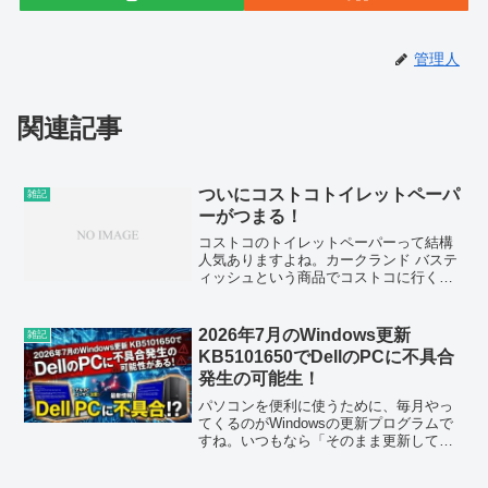
管理人
関連記事
ついにコストコトイレットペーパ
雑記
ーがつまる！
コストコのトイレットペーパーって結構
人気ありますよね。カークランド バステ
ィッシュという商品でコストコに行くと
山積みされています。我が家も愛用して
いますが次から次へと売れていきます。
一部では悪評があってこの商品は詰まり
2026年7月のWindows更新
雑記
やすいので注意が必要と...
KB5101650でDellのPCに不具合
発生の可能生！
パソコンを便利に使うために、毎月やっ
てくるのがWindowsの更新プログラムで
すね。いつもなら「そのまま更新して大
丈夫ですよ」とお伝えするのですが、
2026年7月の更新については、少しだけ立