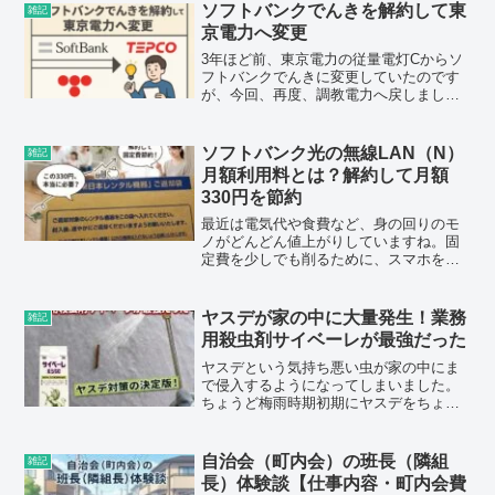
ち止まって確認していただきたいことが
ソフトバンクでんきを解約して東
雑記
あります。実は...
京電力へ変更
3年ほど前、東京電力の従量電灯Cからソ
フトバンクでんきに変更していたのです
が、今回、再度、調教電力へ戻しまし
た。そもそも、ソフトバンクでんきにし
たのは、当時いくつかの魅力的な特典が
あったからです。1. ソフトバンクでんき
ソフトバンク光の無線LAN（N）
雑記
を契約した理由 1か...
月額利用料とは？解約して月額
330円を節約
最近は電気代や食費など、身の回りのモ
ノがどんどん値上がりしていますね。固
定費を少しでも削るために、スマホをワ
イモバイルに変え、自宅の回線をソフト
バンク光に切り替えた方も多いはず。そ
んな中、わが家の利用明細を確認してみ
ヤスデが家の中に大量発生！業務
雑記
ると、「これって本当に必...
用殺虫剤サイベーレが最強だった
ヤスデという気持ち悪い虫が家の中にま
で侵入するようになってしまいました。
ちょうど梅雨時期初期にヤスデをちょこ
ちょこ見かけるようになったのですが、
今年はその数が異常で大量発生というレ
ベルです。この記事はヤスデなどに最強
自治会（町内会）の班長（隣組
雑記
とも言われる業務用の殺虫...
長）体験談【仕事内容・町内会費