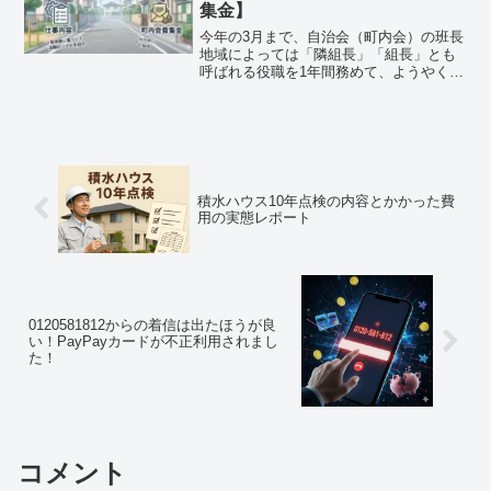
集金】
今年の3月まで、自治会（町内会）の班長
地域によっては「隣組長」「組長」とも
呼ばれる役職を1年間務めて、ようやく解
放されました。うちの班は10世帯ほどで
す。「班長って実際に何をするの？」
「町内会費はいくらかかるの？」「ぶっ
ちゃけしんどい？」...
積水ハウス10年点検の内容とかかった費
用の実態レポート
0120581812からの着信は出たほうが良
い！PayPayカードが不正利用されまし
た！
コメント