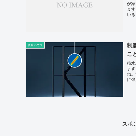
が家
ます
いる
制
積水ハウス
こ
積水
ます
ね。
に強
スポ