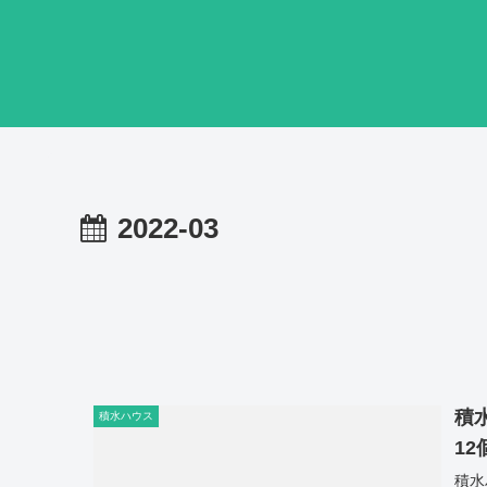
2022-03
積
積水ハウス
12
積水