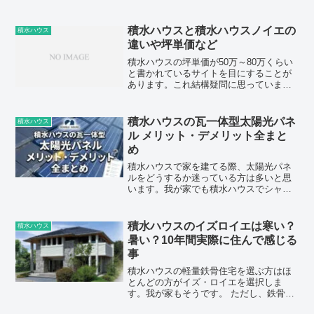
れましたので、実際の流れや費用、感じ
たことを詳しくまとめたいと思います。
これから点検を迎える方の参考になれば
積水ハウスと積水ハウスノイエの
積水ハウス
幸いです。我が家の仕...
違いや坪単価など
積水ハウスの坪単価が50万～80万くらい
と書かれているサイトを目にすることが
あります。これ結構疑問に思っていまし
た。もう10年くらい前の情報なのではな
いでしょうか。おそらく記事作成者の方
が古い情報が書かれたネット上の情報を
積水ハウスの瓦一体型太陽光パネ
積水ハウス
参考に新たに記事を...
ル メリット・デメリット全まと
め
積水ハウスで家を建てる際、太陽光パネ
ルをどうするか迷っている方は多いと思
います。我が家でも積水ハウスでシャー
プ製の瓦一体型太陽光パネルを設置しま
したが、「本当に選んでよかったの
か？」と後から考えることも正直ありま
積水ハウスのイズロイエは寒い？
積水ハウス
した。この記事では、実際にシ...
暑い？10年間実際に住んで感じる
事
積水ハウスの軽量鉄骨住宅を選ぶ方はほ
とんどの方がイズ・ロイエを選択しま
す。我が家もそうです。 ただし、鉄骨住
宅ゆえの「夏は猛烈に暑く、冬は冷え冷