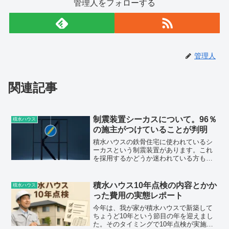
管理人をフォローする
管理人
関連記事
制震装置シーカスについて。96％
積水ハウス
の施主がつけていることが判明
積水ハウスの鉄骨住宅に使われているシ
ーカスという制震装置があります。これ
を採用するかどうか迷われている方も多
いかと思うんですね。我が家は積水ハウ
スの鉄骨住宅イズロイエで建築しまし
た。地震に強い家にしたかったのでシー
積水ハウス10年点検の内容とかか
積水ハウス
カスも実際に搭載しています...
った費用の実態レポート
今年は、我が家が積水ハウスで新築して
ちょうど10年という節目の年を迎えまし
た。そのタイミングで10年点検が実施さ