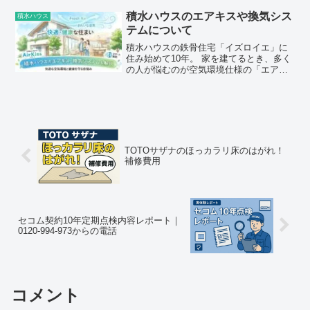
えしそう」というイメージを持つ方も多
いのではないでしょうか。「鉄骨は冷え
積水ハウスのエアキスや換気シス
積水ハウス
る」 「夏はサウナ状態に...
テムについて
積水ハウスの鉄骨住宅「イズロイエ」に
住み始めて10年。 家を建てるとき、多く
の人が悩むのが空気環境仕様の「エアキ
ス」ですよね。「空気をきれいにするの
は良さそうだけど、仕組みが謎…」 「標
準装備って言われたけど、本当に必
要？」そんな疑問に応え...
TOTOサザナのほっカラリ床のはがれ！
補修費用
セコム契約10年定期点検内容レポート｜
0120-994-973からの電話
コメント