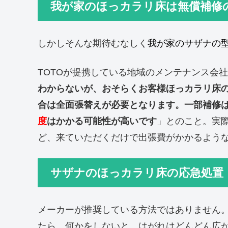
我が家のほっカラリ床は無償補修
しかしそんな期待むなしく
我が家のサザナの
TOTOが提携している地域のメンテナンス会
わからないが、おそらくお客様ほっカラリ床
合は全面張替えが必要となります。一部補修
度
はかかる可能性が高いです
」とのこと。実
ど、来ていただくだけで出張費がかかるよう
サザナのほっカラリ床の応急処置
メーカーが推奨している方法ではありません。
たら、何かをしないと、はがれはどんどん広