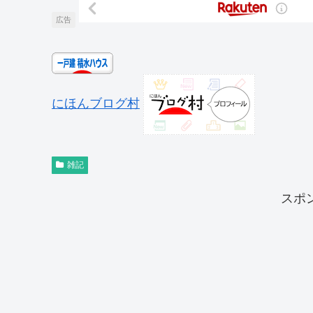
広告
にほんブログ村
雑記
スポ