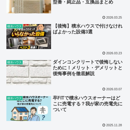
型番・純正品・互換品まとめ
2026.03.25
【後悔】積水ハウスで付けなけれ
積水ハウス
ばよかった設備3選
2026.03.23
ダインコンクリートで後悔しない
積水ハウス
ために！メリット・デメリットと
後悔事例を徹底解説
2026.03.07
卒FITで積水ハウスオーナーはど
積水ハウス
こに売電する？我が家の売電先に
ついて
2025.11.28