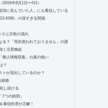
2026年8月1日〜5日）
新潟に住んでいた人」にも着信している
0-222-6390」の深すぎる関係
イダンスと詐欺の流れ
なる？「現在使われておりません」の謎
強く注意喚起
「個人情報収集」の真の狙い
は？
ストが流出しているのか？
出経路
変化し続ける
「7つの鉄則」
無視＆着信拒否が正解！