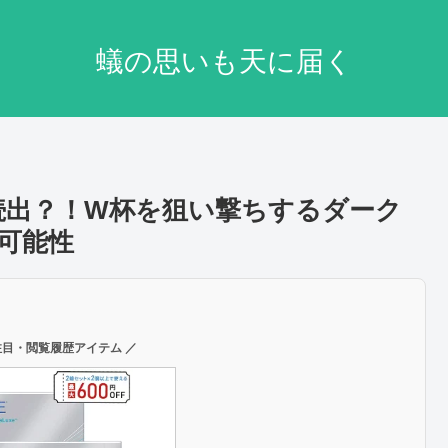
蟻の思いも天に届く
人続出？！W杯を狙い撃ちするダーク
可能性
注目・閲覧履歴アイテム ／