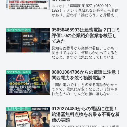
スマホに「08009191927（0800-919-
1927）」という見慣れない番号から着信
があり、思わず「誰だろう」と身構えて
しまった方も多いのではないでしょう
か。結論から先にお伝えすると、この番
号は関西電力を名乗る太陽光発電・電力
05058465993は迷惑電話？口コミ
電話番号の正体調べ
プラン...
評価1.0の企業紹介営業を検証し
てみた
見知らぬ番号から突然の着信。しかも一
度きりではなく、何度もかかってくると
なると、さすがに気になってしまいます
よね。今回取り上げるのは「050-5846-
5993（05058465993）」という番号で
す。この番号を実際に検索する人が増え
08001004706からの電話に注意！
電話番号の正体調べ
てお...
関西電力を装う勧誘電話？
「関西電力です」と名乗る電話がかかっ
てきて、電気代が安くなるという話をさ
れたものの、なんだか腑に落ちない…そ
んな経験をした方が今、急激に増えてい
ます。着信元は0800-100-
4706（08001004706）というフリーダイ
0120274480からの電話に注意！
電話番号の正体調べ
ヤル番号で、こ...
給湯器無料点検を名乗る不審な着
信の実態