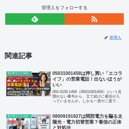
管理人をフォローする
管理人
関連記事
05031001458は押し買い「エコラ
電話番号の正体調べ
イフ」の営業電話！出ないほうが
いい
050-3100-1458（05031001458）という見
慣れない番号から、立て続けに着信が入
っていませんか。しかも一度や二度では
なく、何日も間を置いて何回も鳴ること
があるようで、「これは無視していい電
話なのか」「もしかして重要な連絡な
08009191927は関西電力を騙る太
電話番号の正体調べ
の...
陽光・電力切替営業？着信の正体
と対処法