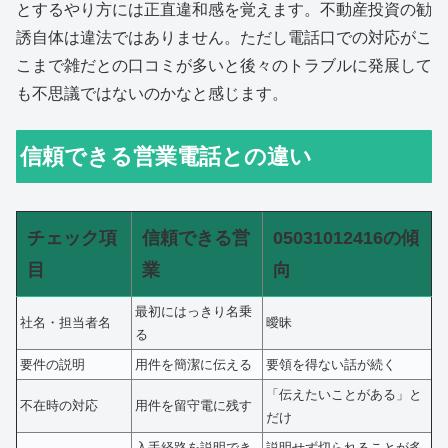
とするやり方には正直違和感を覚えます。不動産投資の勧
誘自体は違法ではありません。ただし電話口での対応がこ
こまで雑だとの口コミが多いと後々のトラブルに発展して
も不思議ではないのかなと感じます。
信頼できる営業電話との違い
チェック項
信頼できる営
05031012416の傾
目
業
向
最初にはっきり名乗
社名・担当者名
曖昧
る
要件の説明
用件を簡潔に伝える
要領を得ない話が続く
「伝えたいことがある」と
不在時の対応
用件を留守電に残す
だけ
入手経路を説明でき
説明せず切られることが多