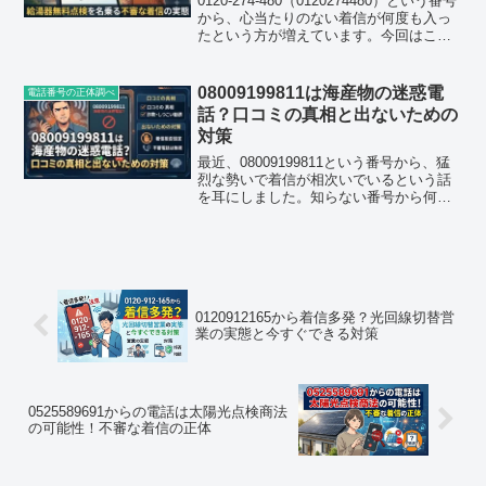
0120-274-480（0120274480）という番号
から、心当たりのない着信が何度も入っ
たという方が増えています。今回はこの
番号について、口コミサイトに寄せられ
た情報や着信パターンをもとに、正体や
電話の内容、注意すべきポイントまでま
08009199811は海産物の迷惑電
電話番号の正体調べ
と...
話？口コミの真相と出ないための
対策
最近、08009199811という番号から、猛
烈な勢いで着信が相次いでいるという話
を耳にしました。知らない番号から何度
も何度も呼び出し音が鳴り響くと、何か
大切な連絡なのだろうかと不安になって
しまいますよね。調べてみたところ、こ
の番号はどうや...
0120912165から着信多発？光回線切替営
業の実態と今すぐできる対策
0525589691からの電話は太陽光点検商法
の可能性！不審な着信の正体