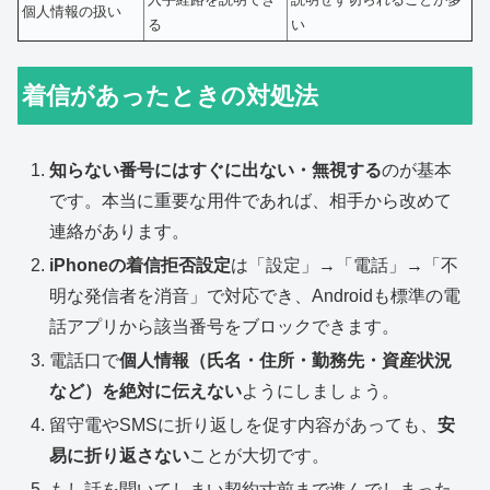
個人情報の扱い
る
い
着信があったときの対処法
知らない番号にはすぐに出ない・無視する
のが基本
です。本当に重要な用件であれば、相手から改めて
連絡があります。
iPhoneの着信拒否設定
は「設定」→「電話」→「不
明な発信者を消音」で対応でき、Androidも標準の電
話アプリから該当番号をブロックできます。
電話口で
個人情報（氏名・住所・勤務先・資産状況
など）を絶対に伝えない
ようにしましょう。
留守電やSMSに折り返しを促す内容があっても、
安
易に折り返さない
ことが大切です。
もし話を聞いてしまい契約寸前まで進んでしまった