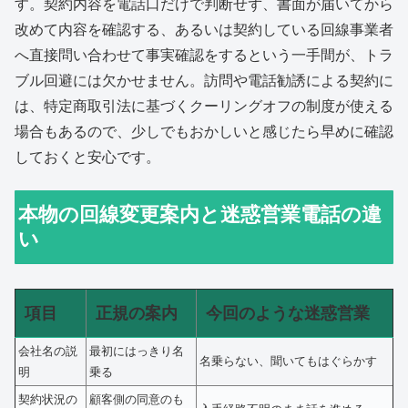
す。契約内容を電話口だけで判断せず、書面が届いてから
改めて内容を確認する、あるいは契約している回線事業者
へ直接問い合わせて事実確認をするという一手間が、トラ
ブル回避には欠かせません。訪問や電話勧誘による契約に
は、特定商取引法に基づくクーリングオフの制度が使える
場合もあるので、少しでもおかしいと感じたら早めに確認
しておくと安心です。
本物の回線変更案内と迷惑営業電話の違
い
項目
正規の案内
今回のような迷惑営業
会社名の説
最初にはっきり名
名乗らない、聞いてもはぐらかす
明
乗る
契約状況の
顧客側の同意のも