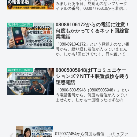
みましたある日、見覚えのないフリーダ
イヤルの番号、08007776810から着信が
ありました。普段あまり知らない番号か
らの電話には出ない派なのですが、今回
はたまたまタイミングが合ってしまい応
08089106172からの電話に注意！
電話番号の正体調べ
答し...
何度もかかってくるネット回線営
業電話
「080-8910-6172」という見覚えのない番
号から、繰り返し着信が入っていません
か。しかも1回だけでなく、日を置いて何
度も鳴るとなると、さすがに気になって
しまいますよね。実際にこの番号を検索
する人が短期間で急増していることが確
08005005948はFTコミュニケー
電話番号の正体調べ
認できて...
ションズ？NTT主装置点検を装う
迷惑電話
「0800-500-5948（08005005948）」とい
う電話番号から、何度も着信が入ってい
ませんか。しかも一度断ったはずなの
に、しばらくするとまた同じ番号、ある
いは似たような番号からかかってくる。
そんな経験をした人が今かなり増えてい
る...
0120977454から何度も着信…コミュファ