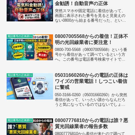
金勧誘！自動音声の正体
突然スマホや固定電話に着信があって、
画面に表示された番号を見ると見覚えの
ない0800から始まる番号だった、という
経験をした方は少なくないと思います。
今回取り上げる 08003002530（0800-300-
2530）も、そういった着信で検索...
08007005568からの着信！正体不
電話番号の正体調べ
明の光回線業者に要注意！
0800-700-5568（08007005568）という番
号から着信があって調べているという方
へ。この番号は電話番号検索サイトでも
「悪質光回線業者」に分類されており、
口コミ件数が急増中の番号です。光回線
勧誘電話はこのシリーズで何度も取り
05031660260からの電話の正体は
電話番号の正体調べ
上...
ワイズの営業電話！しつこい着信
に警戒
050-3166-0260（05031660260）から突然
着信があって、いったい誰からなんだろ
うと気になっているのではないでしょう
か。この番号、私の周りでも話題になっ
ていて、知人から「同じ番号から何度も
かかってくる」という声を聞きまし
08007776810からの電話は誰？悪
電話番号の正体調べ
た。...
質光回線業者の報告多数
08007776810から着信が来たので調べて