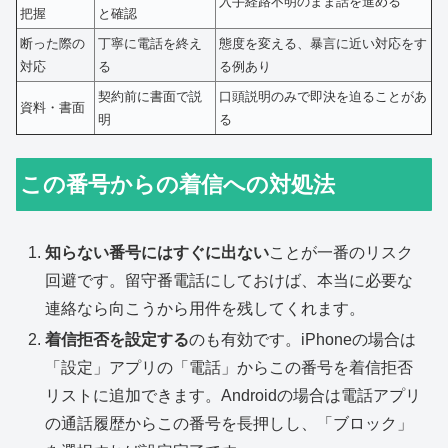
入手経路不明のまま話を進める
把握
と確認
断った際の
丁寧に電話を終え
態度を変える、暴言に近い対応をす
対応
る
る例あり
契約前に書面で説
口頭説明のみで即決を迫ることがあ
資料・書面
明
る
この番号からの着信への対処法
知らない番号にはすぐに出ない
ことが一番のリスク
回避です。留守番電話にしておけば、本当に必要な
連絡なら向こうから用件を残してくれます。
着信拒否を設定する
のも有効です。iPhoneの場合は
「設定」アプリの「電話」からこの番号を着信拒否
リストに追加できます。Androidの場合は電話アプリ
の通話履歴からこの番号を長押しし、「ブロック」