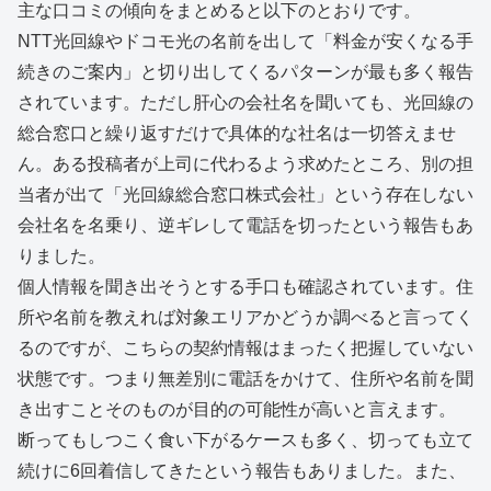
主な口コミの傾向をまとめると以下のとおりです。
NTT光回線やドコモ光の名前を出して「料金が安くなる手
続きのご案内」と切り出してくるパターンが最も多く報告
されています。ただし肝心の会社名を聞いても、光回線の
総合窓口と繰り返すだけで具体的な社名は一切答えませ
ん。ある投稿者が上司に代わるよう求めたところ、別の担
当者が出て「光回線総合窓口株式会社」という存在しない
会社名を名乗り、逆ギレして電話を切ったという報告もあ
りました。
個人情報を聞き出そうとする手口も確認されています。住
所や名前を教えれば対象エリアかどうか調べると言ってく
るのですが、こちらの契約情報はまったく把握していない
状態です。つまり無差別に電話をかけて、住所や名前を聞
き出すことそのものが目的の可能性が高いと言えます。
断ってもしつこく食い下がるケースも多く、切っても立て
続けに6回着信してきたという報告もありました。また、