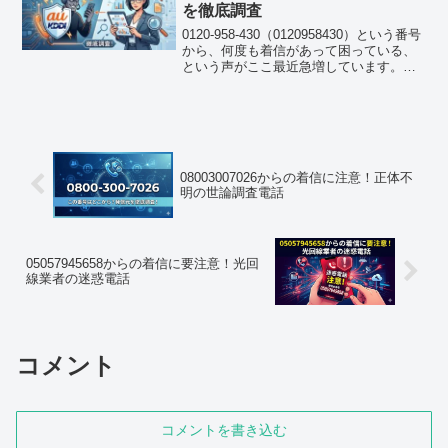
を徹底調査
0120-958-430（0120958430）という番号
から、何度も着信があって困っている、
という声がここ最近急増しています。フ
リーダイヤルなのに全く身に覚えがな
い、そんな戸惑いを感じている方も多い
のではないでしょうか。結論からお伝え
する...
08003007026からの着信に注意！正体不
明の世論調査電話
05057945658からの着信に要注意！光回
線業者の迷惑電話
コメント
コメントを書き込む