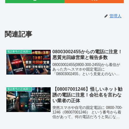
管理人
関連記事
08003002455からの電話に注意！
電話番号の正体調べ
悪質光回線営業と報告多数
08003002455(0800-300-2455)から着信が
あった方へスマホや固定電話に
「08003002455」という見覚えのない番
号から着信があり、驚いて検索された方
も多いのではないでしょうか。0800で始
まる番号はフリーダイヤルの一...
【08007001246】怪しいネット勧
電話番号の正体調べ
誘の電話に注意！会社名を言わな
い業者の正体
突然スマホや自宅の固定電話に 0800-700-
1246（08007001246） という番号から着
信があって、何の電話だろうと気になっ
た方は多いと思います。この記事では、
実際に電話を受けた方々の口コミをもと