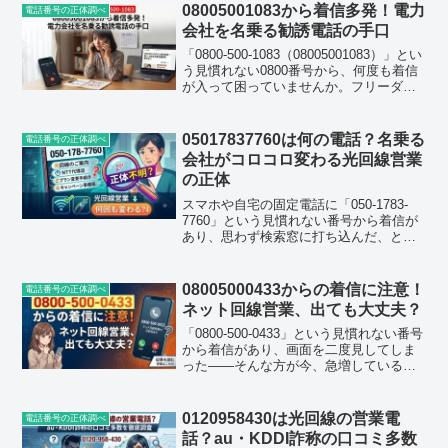
に、この番号にまつわる情報と、万...
08005001083から着信多発！電力
電話番号の正体調べ
会社を名乗る勧誘電話の手口
「0800-500-1083（08005001083）」とい
う見慣れない0800番号から、何度も着信
が入って困っていませんか。フリーダイ
ヤルなのに電力会社を名乗る営業らしき
電話がしつこくかかってくるという声
が、ここ最近急に増えています。結論...
05017837760は何の電話？名乗る
電話番号の正体調べ
会社がコロコロ変わる光回線営業
の正体
スマホや自宅の固定電話に「050-1783-
7760」という見慣れない番号から着信が
あり、思わず検索窓に打ち込んだ、とい
う方は少なくないはずです。実際にこの
番号は口コミサイト上ですでに30件以上
の投稿が集まっており、検索された回数
08005000433からの着信に注意！
電話番号の正体調べ
も1200...
ネット回線営業、出ても大丈夫？
「0800-500-0433」という見慣れない番号
から着信があり、画面を二度見してしま
った――そんな方が今、急増しているよ
うです。フリーダイヤルなのに知らない
番号、しかも何度も鳴る。仕事中に鳴ら
れると、それだけで一瞬身構えてしまい
0120958430は光回線の営業電
電話番号の正体調べ
ますよね。...
話？au・KDDI詐称の口コミ多数