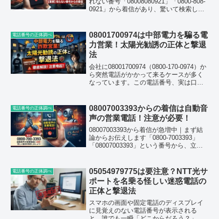
れない番号「08008080921」「0800-808-
0921」から着信があり、驚いて検索した
方も多いのではないでしょうか。結論か
ら申し上げますと、この番号は北海道の
海鮮市場を名乗る営業電話であり、口
08001700974は中部電力を騙る電
電話番号の正体調べ
コ...
力営業！太陽光勧誘の正体と撃退
法
会社に08001700974（0800-170-0974）か
ら突然電話がかかって来るケースが多く
なっています。この電話番号、実は口コ
ミサイトでも「注意が必要」と多数報告
されている番号で、正体は中部電力を名
乗る太陽光・電力切替の営業電話で
08007003393からの着信は自動音
電話番号の正体調べ
す。...
声の営業電話！注意が必要！
08007003393から着信が急増中｜まず結
論からお伝えします「0800-7003393」
「08007003393」という番号から、立て
続けに着信があって困っている方が増え
ています。先に結論をお伝えすると、こ
の番号は自動音声によるアウトバ...
05054979775は要注意？NTT光サ
電話番号の正体調べ
ポートを名乗る怪しい迷惑電話の
正体と撃退法
スマホの画面や固定電話のディスプレイ
に見覚えのない電話番号が表示される
と、誰でも一瞬「どこからだろう？」と