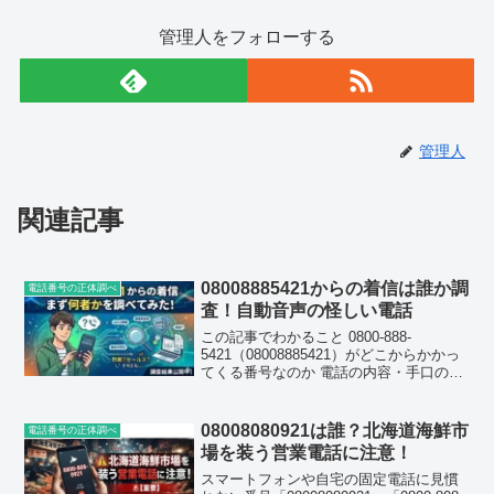
管理人をフォローする
管理人
関連記事
08008885421からの着信は誰か調
電話番号の正体調べ
査！自動音声の怪しい電話
この記事でわかること 0800-888-
5421（08008885421）がどこからかかっ
てくる番号なのか 電話の内容・手口の具
体的な特徴 かけてきた相手への対応方法
と着信拒否の設定方法 同様の営業電話に
共通するリスクと注意点0800-88...
08008080921は誰？北海道海鮮市
電話番号の正体調べ
場を装う営業電話に注意！
スマートフォンや自宅の固定電話に見慣