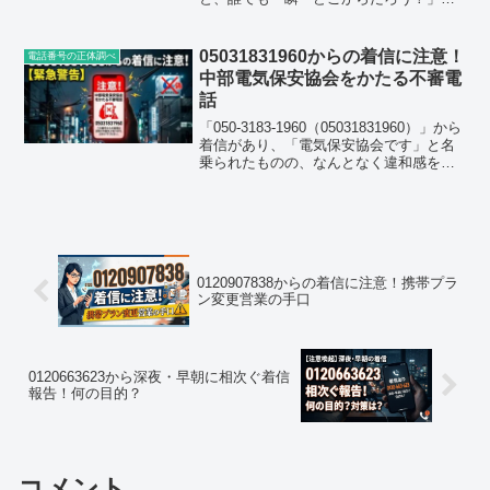
手が止まってしまいますよね。特に
「050」から始まるIP電話からの着信は、
仕事の連絡なのか、それとも悪質な営業
05031831960からの着信に注意！
電話番号の正体調べ
電話なのか判断がつかず、...
中部電気保安協会をかたる不審電
話
「050-3183-1960（05031831960）」から
着信があり、「電気保安協会です」と名
乗られたものの、なんとなく違和感を覚
えた方は多いのではないでしょうか。こ
の番号については、電気の点検や検査を
理由に電話をかけてくるケースが多数
報...
0120907838からの着信に注意！携帯プラ
ン変更営業の手口
0120663623から深夜・早朝に相次ぐ着信
報告！何の目的？
コメント