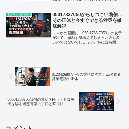
いでしょうか。しかも一度きりではな
く、日を置いて何度も、時には同じ日に
立て続けにかかってくるという声も見か
05017837050からしつこい着信…
電話番号の正体調べ
けます。この...
その正体と今すぐできる対策を徹
底解説
スマホの画面に「050-1783-7050」の表示
が出て、思わず身構えてしまった方も多
いのではないでしょうか。特に短時間の
うちに何度も着信があると、いったい誰
からの電話なのか、出るべきか無視すべ
きか迷ってしまいますよね。この記事で
は、050...
0120426807からの電話に注意！au名乗る
営業電話の正体
08001239705は何の電話？NTT・ドコモ
光を騙る迷惑電話の手口と撃退法
コメント