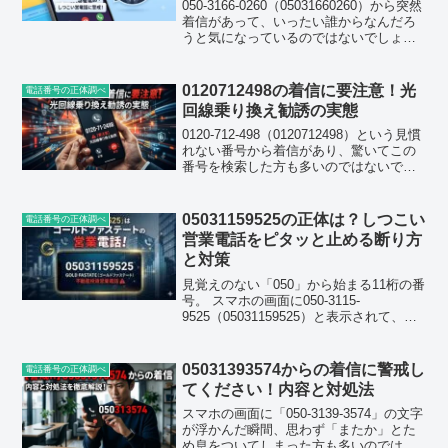
050-3166-0260（05031660260）から突然
着信があって、いったい誰からなんだろ
うと気になっているのではないでしょう
か。この番号、私の周りでも話題になっ
ていて、知人から「同じ番号から何度も
かかってくる」という声を聞きまし
0120712498の着信に要注意！光
電話番号の正体調べ
た。...
回線乗り換え勧誘の実態
0120-712-498（0120712498）という見慣
れない番号から着信があり、驚いてこの
番号を検索した方も多いのではないでし
ょうか。結論から先にお伝えすると、こ
の番号は光回線の乗り換えを装った、か
なり強引な電話勧誘である可能性が高い
05031159525の正体は？しつこい
電話番号の正体調べ
番...
営業電話をピタッと止める断り方
と対策
見覚えのない「050」から始まる11桁の番
号。 スマホの画面に050-3115-
9525（05031159525）と表示されて、出
るべきか迷った人は多いのではないでし
ょうか。結論からいうと、この番号はゴ
ールドファステートという会社からの、
05031393574からの着信に警戒し
電話番号の正体調べ
マ...
てください！内容と対処法
スマホの画面に「050-3139-3574」の文字
が浮かんだ瞬間、思わず「またか」とた
め息をついてしまった方も多いのではな