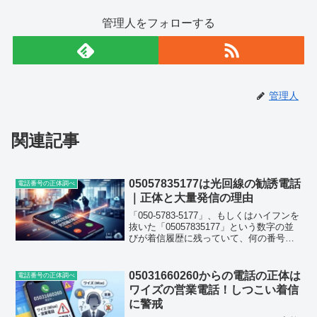
管理人をフォローする
管理人
関連記事
05057835177は光回線の勧誘電話
電話番号の正体調べ
｜正体と大量発信の理由
「050-5783-5177」、もしくはハイフンを
抜いた「05057835177」という数字の並
びが着信履歴に残っていて、何の番号か
気になって検索した方も多いのではない
でしょうか。スマートフォンにも自宅の
固定電話にも、同じ番号から短期間に
05031660260からの電話の正体は
電話番号の正体調べ
何...
ワイズの営業電話！しつこい着信
に警戒