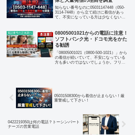
体と大量発信の理由を調査
知らない番号なのに05031147448（050-
3114-7448）から立て続けに着信があっ
て、不安になっている方は少なくないと
思います。実際にネット上の口コミを調
べてみると、2026年7月から大量発信を始
めたようで同じような経験をしてい...
08005001021からの電話に注意！
電話番号の正体調べ
ソフトバンク光・ドコモ光をかた
る勧誘
「08005001021（0800-500-1021）」から
の着信が続いていて、不安になっている
方も多いのではないでしょうか。フリー
ダイヤルなのに何度もかかってくる、出
ても無言だったり急に切られたりする、
という声が各地から寄せられていま
す。...
05031508300から着信が止まらない！厳
重警戒して下さい！
0422219350は何の電話？トーシンパート
ナーズの営業電話