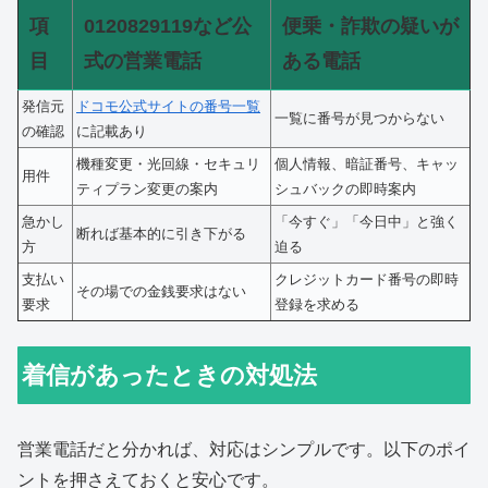
項
0120829119など公
便乗・詐欺の疑いが
目
式の営業電話
ある電話
発信元
ドコモ公式サイトの番号一覧
一覧に番号が見つからない
の確認
に記載あり
機種変更・光回線・セキュリ
個人情報、暗証番号、キャッ
用件
ティプラン変更の案内
シュバックの即時案内
急かし
「今すぐ」「今日中」と強く
断れば基本的に引き下がる
方
迫る
支払い
クレジットカード番号の即時
その場での金銭要求はない
要求
登録を求める
着信があったときの対処法
営業電話だと分かれば、対応はシンプルです。以下のポイ
ントを押さえておくと安心です。