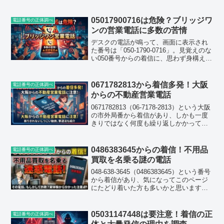
そんな経験をされた方が、この記事にた
どり着いているのではないでしょうか。
実際にネット上の口コミを調べてみる
05017900716は危険？ブリッジワ
電話番号の正体調べ
と、この番号は...
ンの営業電話に多数の苦情
デスクの電話が鳴って、画面に表示され
た番号は「050-1790-0716」。見覚えのな
い050番号からの着信に、思わず身構えて
しまった方は少なくないはずです。特に
会社の代表電話にかかってくる場合、総
務や受付の担当者としては「取り次ぐべ
0671782813から着信多発！大阪
電話番号の正体調べ
きか、...
からの不動産営業電話
0671782813（06-7178-2813）という大阪
の市外局番から着信があり、しかも一度
きりではなく何度も繰り返しかかってく
るとなると、さすがに気味が悪いですよ
ね。今回はこの番号について、実際にネ
ット上に寄せられている口コミや登録情
0486383645からの着信！不用品
電話番号の正体調べ
報...
買取を名乗る謎の電話
048-638-3645（0486383645）という番号
から着信があり、気になってこのページ
にたどり着いた方も多いかと思います。
結論からいうと、この番号には注意が必
要です。全国の利用者から多数の迷惑電
話報告が寄せられており、安易に個人情
05031147448は要注意！着信の正
電話番号の正体調べ
報...