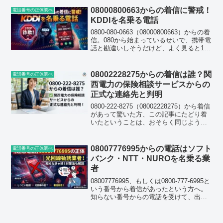
切られる、といった声もネット上には
08000800663からの着信に警戒！
電話番号の正体調べ
少...
KDDIを名乗る電話
0800-080-0663（08000800663）からの着
信。080から始まっているせいで、携帯電
話と勘違いしそうだけど、よく見ると11
桁ある。080ではなく0800だ。こういう
とき、とりあえずネットで調べるのが今
の定番になっているが、案...
08002228275からの着信は誰？関
電話番号の正体調べ
西電力の保険相談サービスからの
正式な連絡先と判明
0800-222-8275（08002228275）から着信
があって驚いた方、この記事にたどり着
いたということは、おそらく同じように
「知らない0800番号から電話がかかって
きた」という状況だと思います。結論か
ら先にお伝えすると、この番号は関...
08007776995からの電話はソフト
電話番号の正体調べ
バンク・NTT・NUROを名乗る業
者
08007776995、もしくは0800-777-6995と
いう番号から着信があったという方へ。
知らない番号からの電話を受けて、出る
かどうか迷った方、あるいはすでに出て
しまって内容が気になっている方も多い
と思います。この記事では、この番号