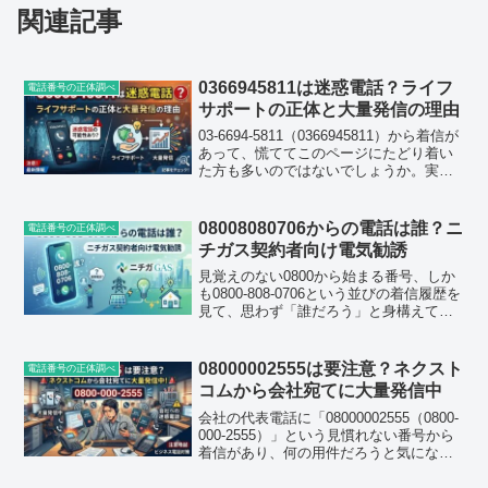
関連記事
0366945811は迷惑電話？ライフ
電話番号の正体調べ
サポートの正体と大量発信の理由
03-6694-5811（0366945811）から着信が
あって、慌ててこのページにたどり着い
た方も多いのではないでしょうか。実は
今、この番号は6月下旬あたりから検索
数・着信報告が急増している番号のひと
つです。この記事では、電話帳ナビなど
08008080706からの電話は誰？ニ
電話番号の正体調べ
の...
チガス契約者向け電気勧誘
見覚えのない0800から始まる番号、しか
も0800-808-0706という並びの着信履歴を
見て、思わず「誰だろう」と身構えてし
まった方も多いのではないでしょうか。
実際にこの番号はここ数週間でアクセス
数・検索数がともに急増しており、すで
08000002555は要注意？ネクスト
電話番号の正体調べ
に複数...
コムから会社宛てに大量発信中
会社の代表電話に「08000002555（0800-
000-2555）」という見慣れない番号から
着信があり、何の用件だろうと気になっ
て検索した方も多いのではないでしょう
か。何度もかかってくる、折り返す前に