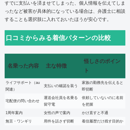
すでに支払いを済ませてしまった、個人情報を伝えてしま
ったなど被害が具体的になっている場合は、弁護士に相談
することも選択肢に入れておいたほうが安心です。
口コミからみる着信パターンの比較
怪しさのポイン
名乗った内容
主な特徴
ト
ライフサポート（au
家族の勤務先を伝えると
支払いの確認を装う
関連）
即切断
運送会社員を名乗る
依頼していないのに名前
宅配便の問い合わせ
留守電
を把握
1周年案内
女性の声で案内
かけ直すと不通
無言・ワンギリ
用件を話さず切断
着信履歴だけ残す目的か