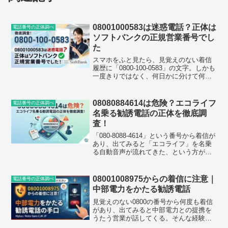
08001000583は迷惑電話？正体は
電話番号の正体調べ
ソフトバンクの正規営業番号でし
た
スマホをふと見たら、見覚えのない着信
履歴に「0800-100-0583」の文字。しかも
一度きりではなく、何日かに分けて何度
も残っている。そんな状況で検索窓に番
号を打ち込んだ方も多いのではないでし
ょうか。実際に調べてみると、この番号
08080884614は危険？エコライフ
電話番号の正体調べ
は詐欺電話...
名乗る勧誘電話の正体を徹底調
査！
「080-8088-4614」という番号から着信が
あり、出てみると「エコライフ」を名乗
る自動音声が流れてきた、という方が増
えています。この記事では、この番号
（08080884614）の正体や自動音声の具
体的な内容、なぜ何度もかかってくるの
08001008975からの着信に注意｜
電話番号の正体調べ
か...
中部電力をかたる勧誘電話
見覚えのない0800の番号から何度も着信
があり、出てみると中部電力との提携を
うたう営業が話してくる。そんな経験を
された方が、ここ最近かなり増えている