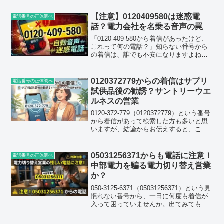
ようです。0800-100-8975もその一つで
す。結論としては、中部電力本体からの
【注意】0120409580は迷惑電
電話番号の正体調べ
電話では...
話？電力会社を名乗る音声の罠
「0120-409-580から着信があったけど、
これって何の電話？」知らない番号から
の着信は、誰でも不安になりますよね。
特にフリーダイヤル（0120）の番号は
「公的機関っぽい」「大手企業かも」と
思わせる効果があり、つい出てしまう方
0120372779からの着信はサプリ
電話番号の正体調べ
も多いはず...
試供品後の勧誘？サントリーウエ
ルネスの営業
0120-372-779（0120372779）という番号
から着信があって検索した方も多いと思
いますが、結論からお伝えすると、この
番号はサントリーウエルネス株式会社が
使っているフリーダイヤルで、健康食品
の試供品やモニターに申し込んだ人に対
05031256371からも電話に注意！
電話番号の正体調べ
す...
中部電力を騙る電力切り替え営業
か？
050-3125-6371（05031256371）という見
慣れない番号から、一日に何度も着信が
入って困っていませんか。出てみても無
言だったり、留守番電話に「もしもし」
とだけ録音されて切れてしまったり。忙