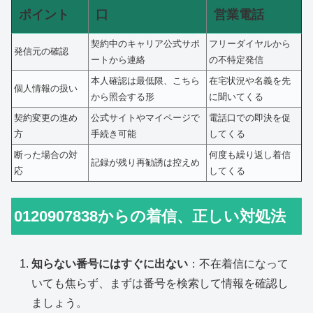
ポイント
口
営業電話
契約中のキャリア公式サポ
フリーダイヤルから
発信元の確認
ートから連絡
の不特定発信
本人確認は最低限、こちら
在宅状況や名義を先
個人情報の扱い
から照会する形
に聞いてくる
契約変更の進め
公式サイトやマイページで
電話口での即決を促
方
手続き可能
してくる
断った場合の対
何度も繰り返し着信
記録が残り再勧誘は控えめ
応
してくる
0120907838からの着信、正しい対処法
知らない番号にはすぐに出ない
：不在着信になって
いても焦らず、まずは番号を検索して情報を確認し
ましょう。