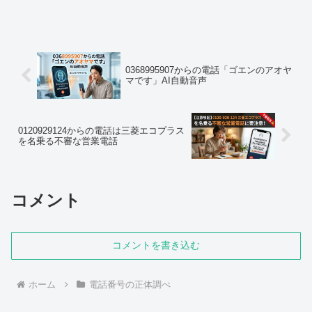
う方は少なくないはずです。実際にこの
番号は口コミサイト上ですでに30件以上
の投稿が集まっており、検索された回数
も1200...
0368995907からの電話「ゴエンのアオヤ
マです」AI自動音声
0120929124からの電話は三菱エコプラス
を名乗る不審な営業電話
コメント
コメントを書き込む
ホーム
電話番号の正体調べ