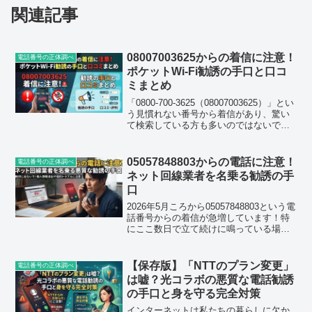
関連記事
08007003625からの着信に注意！
電話番号の正体調べ
ポケットWi-Fi勧誘の手口と口コ
ミまとめ
「0800-700-3625（08007003625）」とい
う見慣れない番号から着信があり、驚い
て検索している方も多いのではないでし
ょうか。結論から先にお伝えすると、こ
の番号はドコモの正規窓口ではなく、ポ
ケットWi-Fiやドコモのプラン変更...
05057848803からの電話に注意！
電話番号の正体調べ
ネット回線業者を名乗る勧誘の手
口
2026年5月ころから05057848803という電
話番号からの着信が急増しています！特
にここ数日で立て続けに鳴っている場
合、詐欺や個人情報の抜き取りを疑って
しまうのも無理はありません。結論から
お伝えすると、この番号はネット回線・
【保存版】「NTTのプラン変更」
電話番号の正体調べ
Wi-Fi...
は嘘？光コラボの悪質な電話勧誘
の手口と身を守る完全対策
インターネットは私たちの暮らしに欠か