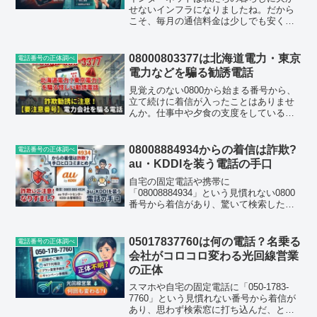
せないインフラになりましたね。だから
こそ、毎月の通信料金は少しでも安く抑
えたいと思うのが本音ではないでしょう
か。しかし、その心理に巧妙につけ込む
悪質なトラブルが後を絶ちません。総務
08000803377は北海道電力・東京
電話番号の正体調べ
省も公式ホームページで、...
電力などを騙る勧誘電話
見覚えのない0800から始まる番号から、
立て続けに着信が入ったことはありませ
んか。仕事中や夕食の支度をしているタ
イミングで鳴る発信専用のような着信
は、それだけで身構えてしまうもので
す。今回は「08000803377（0800-080-
08008884934からの着信は詐欺?
電話番号の正体調べ
337...
au・KDDIを装う電話の手口
自宅の固定電話や携帯に
「08008884934」という見慣れない0800
番号から着信があり、驚いて検索した方
も多いのではないでしょうか。この記事
では、0800 888 4934（0800-888-4934）
にまつわる口コミ情報をもとに、発信...
05017837760は何の電話？名乗る
電話番号の正体調べ
会社がコロコロ変わる光回線営業
の正体
スマホや自宅の固定電話に「050-1783-
7760」という見慣れない番号から着信が
あり、思わず検索窓に打ち込んだ、とい