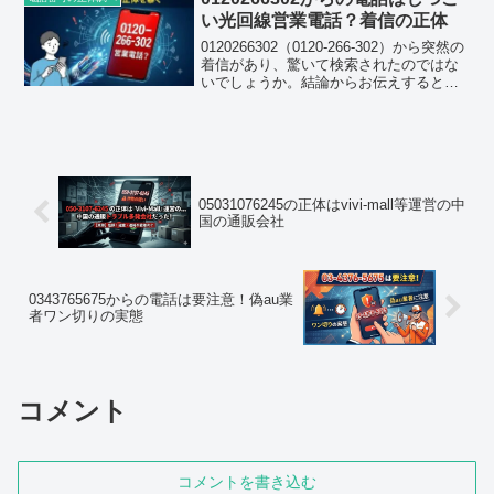
てはまるケ...
い光回線営業電話？着信の正体
0120266302（0120-266-302）から突然の
着信があり、驚いて検索されたのではな
いでしょうか。結論からお伝えすると、
この番号はインターネット回線の乗り換
えを装った営業・詐欺まがいの電話であ
る可能性が非常に高い番号です。実際に
口...
05031076245の正体はvivi-mall等運営の中
国の通販会社
0343765675からの電話は要注意！偽au業
者ワン切りの実態
コメント
コメントを書き込む