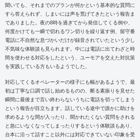
聞いても、それまでのプランが何かという基本的な質問に
すら答えられず、しまいには声を荒げてきたという報告ま
でありました。夜の8時を過ぎてから発信してくる例や、
何度かけても一瞬で切れるワン切りを繰り返す例、留守番
電話に不自然な息づかいだけが録音されていたという少し
不気味な体験談も見られます。中には電話に出てわざと時
間を使わせる対応をしたという、ユーモアを交えた対抗策
を実践している方もいるようでした。
対応してくるオペレーターの様子にも幅があるようで、最
初は丁寧な口調で話し始めるものの、断る素振りを見せた
瞬間に最後まで言い終わらないうちに電話を切ってしまう
という報告が目立ちます。話している途中で誰かに助けを
求めるような間が入ったり、聞かれたくない質問をされる
と急にいなくなってしまったりするという体験談もあり、
台本に沿って話すこと以外には対応できていない印象を受