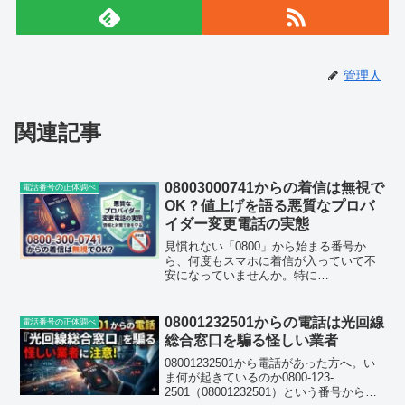
管理人
関連記事
08003000741からの着信は無視で
電話番号の正体調べ
OK？値上げを語る悪質なプロバ
イダー変更電話の実態
見慣れない「0800」から始まる番号か
ら、何度もスマホに着信が入っていて不
安になっていませんか。特に
「08003000741」という番号からの電話
は、ここ最近になって急激に発信数が増
加しており、多くの方が「どこからの電
08001232501からの電話は光回線
電話番号の正体調べ
話だろう」「折り返した...
総合窓口を騙る怪しい業者
08001232501から電話があった方へ。い
ま何が起きているのか0800-123-
2501（08001232501）という番号からの