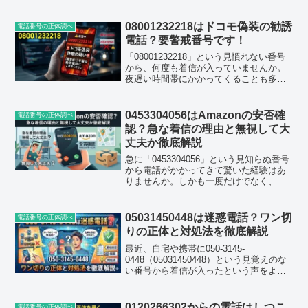
着信を受けて、検索でこのページに来た
方が多いと思います。この電話番号の業
者は6月20日に1日で数千回以上の...
08001232218はドコモ偽装の勧誘
電話番号の正体調べ
電話？要警戒番号です！
「08001232218」という見慣れない番号
から、何度も着信が入っていませんか。
夜遅い時間帯にかかってくることも多
く、出てみると「ドコモです」と名乗ら
れたのに、なんだか話がかみ合わな
い……そんな経験をした方が増えていま
0453304056はAmazonの安否確
電話番号の正体調べ
す。2026年7月に...
認？急な着信の理由と無視して大
丈夫か徹底解説
急に「0453304056」という見知らぬ番号
から電話がかかってきて驚いた経験はあ
りませんか。しかも一度だけでなく、短
時間に何度も着信が重なると、一体どこ
からの連絡なのか、何かトラブルに巻き
込まれたのではないかと不安になります
05031450448は迷惑電話？ワン切
電話番号の正体調べ
よね。見慣れな...
りの正体と対処法を徹底解説
最近、自宅や携帯に050-3145-
0448（05031450448）という見覚えのな
い番号から着信が入ったという声をよく
見かけます。出てみても無言だったり、
コールが鳴り終わる前に切れてしまった
りと、いわゆるワン切りのパターンに当
0120266302からの電話はしつこ
電話番号の正体調べ