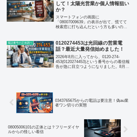
線への切り替...
して！太陽光営業か個人情報狙い
か？
スマートフォンの画面に
「08007009639」の表示が出て、慌てて
検索窓に打ち込んだという方も多いので
はないでしょうか。しかも一回きりでは
なく、日をまたいで何度もかかってく
る。こうなると、うっかり電話に出てし
0120274453は光回線の営業電
電話番号の正体調べ
まう前に、相手の正体を知ってお...
話？最近大量発信始めました！
2026年8月に入ってから、0120-274-
453(0120274453)という番号からの着信報
告が急に目立つようになりました。8月1
日を境に、短時間で立て続けに着信があ
ったという声も増えています。この記事
では、口コミサイトなどに寄せられ...
0343765675からの電話は要注意！偽au業
者ワン切りの実態
08005006101の正体とは？フリーダイヤ
ルからの怪しい着信