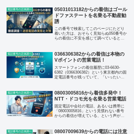
は切ってすぐにまたかかってくるという
声も目立っています。結論から言うと...
05031013182からの着信はゴール
電話番号の正体調べ
ドファステートを名乗る不動産勧
誘
この番号で検索してこのページにたどり
着いた方は、おそらく見知らぬ050番号か
らの着信に不安を感じて調べているとこ
ろだと思います。結論から言うと、050-
3101-3182（05031013182）は、大阪の不
動産会社「ゴールドファステート」...
0366306382からの着信は本物の
電話番号の正体調べ
Vポイントの営業電話！
スマートフォンの着信履歴に03-6630-
6382（0366306382）という東京都内の固
定電話番号が残っていて、「いったい誰
からだろう」と気になってこのページを
開いた方は多いと思います。この番号、
最近になってかなりの頻度で全国各地の
08003005816から着信多発中！
電話番号の正体調べ
人に...
NTT・ドコモ光を名乗る営業電話
固定電話や会社の電話、あるいは携帯に
「08003005816」という見慣れない番号
からの着信が増えている、という声が各
電話番号検索サイトに次々と寄せられて
います。結論を先に言ってしまうと、こ
の番号はNTTやドコモ光を名乗って光回
08007009639からの電話には注意
電話番号の正体調べ