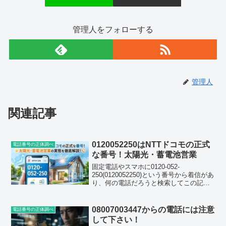
管理人をフォローする
管理人
関連記事
0120052250はNTTドコモの正式
電話番号の正体調べ
な番号！太陽光・蓄電池営業
固定電話やスマホに0120-052-
250(0120052250)という番号から着信があ
り、何の電話だろうと検索してこの記事
に辿り着いた方も多いのではないでしょ
うか。結論からお伝えすると、この番号
はNTTドコモが太陽光発電・蓄電池の案
08007003447からの電話には注意
電話番号の正体調べ
内のた...
して下さい！