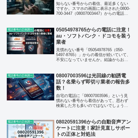
知らない番号からの着信、最近多くない
ですか。スマホの画面に表示された0800-
700-3447（08007003447）からの電話が
あって思わず検索した方も多いと思いま
す。結論からお伝えすると、この番号は
KDDI系のフリーダイヤルで、光回線...
05054978765からの電話に注意！
電話番号の正体調べ
au・ソフトバンク・ドコモを装う
業者
見慣れない番号「05054978765（050-
5497-8765）」からの着信が続いていて、
不安になっていませんか。結論からお伝
えすると、この番号は楽天モバイルのIP
電話回線を利用した通信サービス関連の
営業電話で、大手キャリア（au・ソフ...
08007003596は光回線の勧誘電
電話番号の正体調べ
話？名乗らず即切り業者の報告多
数！
自宅の電話に「08007003596」という見
慣れない番号から着信があって、思わず
検索した方も多いのではないでしょう
か。フリーダイヤルなのに知らない番号
というのは、それだけで身構えてしまい
ますよね。この記事では、
08020591396からの自動音声アン
電話番号の正体調べ
08007003596（08...
ケートに注意！家計見直しサポー
トの正体と対処法