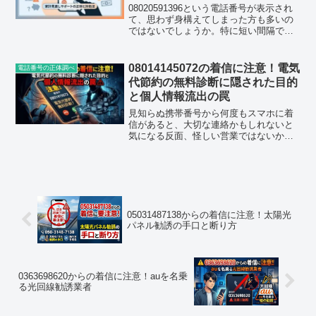
08020591396という電話番号が表示され
て、思わず身構えてしまった方も多いの
ではないでしょうか。特に短い間隔で何
度も着信が続くと、「もしかして自分の
情報がどこかから漏れているのでは」と
不安になりますよね。今回は080-2059-
08014145072の着信に注意！電気
電話番号の正体調べ
139...
代節約の無料診断に隠された目的
と個人情報流出の罠
見知らぬ携帯番号から何度もスマホに着
信があると、大切な連絡かもしれないと
気になる反面、怪しい営業ではないかと
不安になりますよね。最近、特に多くの
人が検索窓に打ち込んでいるのが
「08014145072」という番号です。ネッ
ト上の口コミでも「大...
05031487138からの着信に注意！太陽光
パネル勧誘の手口と断り方
0363698620からの着信に注意！auを名乗
る光回線勧誘業者