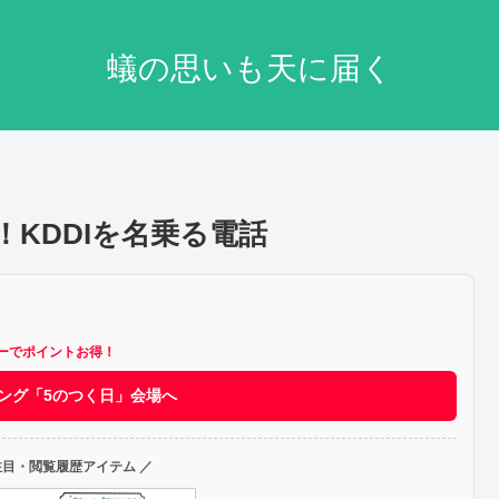
蟻の思いも天に届く
戒！KDDIを名乗る電話
ーでポイントお得！
ッピング「5のつく日」会場へ
注目・閲覧履歴アイテム ／