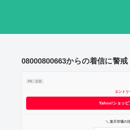
08000800663からの着信に警
PR・広告
エントリ
Yahoo!ショ
＼ 楽天市場の