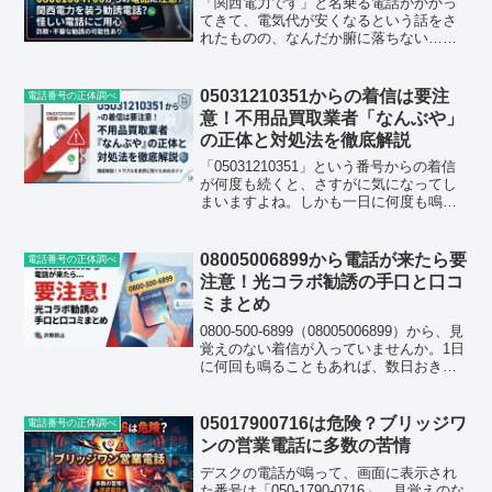
「関西電力です」と名乗る電話がかかっ
てきて、電気代が安くなるという話をさ
れたものの、なんだか腑に落ちない…そ
んな経験をした方が今、急激に増えてい
ます。着信元は0800-100-
4706（08001004706）というフリーダイ
05031210351からの着信は要注
電話番号の正体調べ
ヤル番号で、こ...
意！不用品買取業者「なんぶや」
の正体と対処法を徹底解説
「05031210351」という番号からの着信
が何度も続くと、さすがに気になってし
まいますよね。しかも一日に何度も鳴る
となると、留守番電話にすればいいの
か、それとも着信拒否まで踏み切るべき
か、判断に迷う方も多いはずです。結論
08005006899から電話が来たら要
電話番号の正体調べ
から先にお伝えす...
注意！光コラボ勧誘の手口と口コ
ミまとめ
0800-500-6899（08005006899）から、見
覚えのない着信が入っていませんか。1日
に何回も鳴ることもあれば、数日おきに
しつこくかかってくることもあり、「も
しかして重要な連絡かも」と思いつつ、
着信履歴を見るたびに少し身構えてし...
05017900716は危険？ブリッジワ
電話番号の正体調べ
ンの営業電話に多数の苦情
デスクの電話が鳴って、画面に表示され
た番号は「050-1790-0716」。見覚えのな