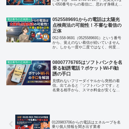
い050番号からの着信に、思わず身構えて
しまった方は少なくないはずです。特に
会社の代表電話にかかってくる場合、総
務や受付の担当者としては「取り次ぐべ
0525589691からの電話は太陽光
電話番号の正体調べ
きか、...
点検商法の可能性！不審な着信の
正体
052-558-9691（0525589691）という番号
から、覚えのない着信が続いていません
か。しかも一度や二度ではなく、何度も
鳴っているとしたら、正直かなり気味が
悪いと思います。この記事では、052-
558-9691（052558969...
08007776765はソフトバンクを名
電話番号の正体調べ
乗る勧誘電話？ポケットWi-Fi勧
誘の手口
見慣れないフリーダイヤルから突然の着
信。出てみると「ソフトバンクです」と
名乗る相手から、スマホ料金が安くなる
という話を持ちかけられた——そんな経
験をされた方が今、増えています。今回
取り上げるのは0800-777-6765（0800 777
...
0120983706からの電話はエネループを名
乗り個人情報を聞き出す業者