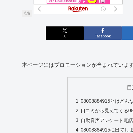
広告
X
Facebook
本ページにはプロモーションが含まれていま
目
08008884915とは
口コミから見えてくる080
自動音声アンケート電
08008884915に出