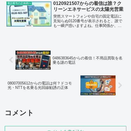
加しており、多くの方が「どこからの電
0120921507からの着信は誰？ク
電話番号の正体調べ
話だろう」「折り返した...
リーンエネサービスの太陽光営業
突然スマートフォンや自宅の固定電話に
見知らぬ0120番号が表示されると、誰で
も一瞬戸惑いますよね。仕事関係か、そ
れとも何かの手続きに関連した連絡か
――あれこれ考えながら着信履歴を眺め
た経験のある方も多いのではないでしょ
うか。今回ご紹介する ...
0486383645からの着信！不用品買取を名
乗る謎の電話
08007005612からの電話は何？ドコモ
光・NTTを名乗る光回線勧誘の正体
コメント