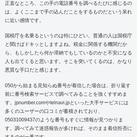
正直なところ、この手の電話番号を調べるたびに感じるの
は、よくここまで手の込んだことをするものだという呆れ
に近い感情です。
国税庁を名乗るというのは特にひどい。普通の人は国税庁
と聞けばドキッとしますよね。税金に関係する機関だか
ら、もしかしたら何か滞納でもしているのかと不安になる
人も出てくると思います。そこを突いてくるのは、かなり
悪質な手口だと感じます。
050から始まる見知らぬ番号が着信した場合は、折り返す
前に番号検索サービスで調べてみることを強くすすめま
す。jpnumber.comやtelnavi.jpといった大手サービスには
多くのユーザーの口コミが蓄積されており、
05031009437のような番号もすぐに情報が見つかりま
す。調べてみて迷惑報告が多ければ、そのまま着信拒否に
するのが一番です。