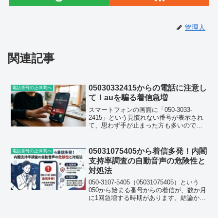
管理人
関連記事
05030332415からの電話に注意し
電話番号の正体調べ
て！auを騙る着信急増
スマートフォンの画面に「050-3033-
2415」という見慣れない番号が表示され
て、思わず手が止まった方も多いのでは
ないでしょうか。この番号からの着信は
2026年8月2日から立て続けに報告されて
おり、口コミ掲示板でも話題になり始め
05031075405から着信多発！内閣
電話番号の正体調べ
ています...
支持率調査の自動音声の危険性と
対処法
050-3107-5405（05031075405）という
050から始まる番号からの着信が、数か月
に1回急増する時期があります。結論から
お伝えすると、この番号は「選挙調査セ
ンター」や「世論調査」を名乗る自動音