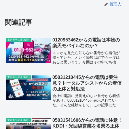
管理人
関連記事
0120953462からの電話は本物の
電話番号の正体調べ
楽天モバイルなのか？
スマホを見たら知らない番号から着信が
残っていた、という経験は誰でも一度は
あると思います。今回はその中でも検索
数がかなり多い0120-953-
462（0120953462 ）について、実際にど
んな電話なのか、どう対処すればいいの
05031210445からの電話は要注
電話番号の正体調べ
かをまとめてみ...
意？トータルアシストからの着信
の正体と対処法
会社の電話に見覚えのない番号から着信
があり、05031210445と表示されてい
た。そんな経験をして、この記事にたど
り着いた方も多いのではないでしょう
か。固定電話や社用スマホに突然かかっ
てくる知らない番号は、それだけで身構
05031541606からの電話に注意！
電話番号の正体調べ
えてしまうものです...
KDDI・光回線営業を名乗る正体