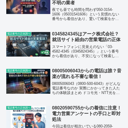
不明の業者
夜でも昼でも時間を問わず050-3154-
1606（05031541606）という見慣れない
番号から着信があり、驚いて検索をかけ
た方も多いのではないでしょうか。一度
だけでなく、短期間に同じ番号から繰り
返し電話がかかってくるという報告も目
0345824345はアーク株式会社？
電話番号の正体調べ
立っ...
就活サイト経由の営業電話の正体
スマートフォンに見覚えのない「03-
4582-4345（0345824345）」という番号
から着信があり、不安になって検索した
方も多いのではないでしょうか。特に最
近は同じ番号から日を置かずに何度もか
かってくるという声が目立っています。
08005006043からの電話は誰？音
電話番号の正体調べ
この記...
楽が流れる不審な着信！
08005006043（0800-500-6043）がどんな
電話番号なのか 実際にかかってきた人た
ちの体験談まとめ ドコモ光・NTT光を名
乗る手口の詳細 出てしまった場合のリス
クと今すぐやるべき対処法 迷惑電話を二
度とかけさせないための具体...
08020590755からの着信に注意！
電話番号の正体調べ
電力営業アンケートの手口と即対
処法
今回は着信が相次いでいる080-2059-