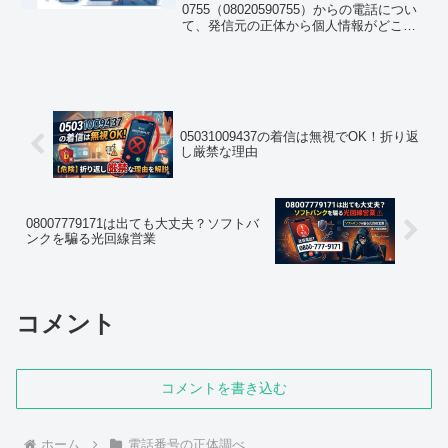
0755（08020590755）からの電話につい
て、発信元の正体から個人情報がどこか
ら漏れたのかという疑問まで、できる限
り深く掘り下げて解説していきます。
08020590755の正体は「電力営業」...
05031009437の着信は無視でOK！折り返
し厳禁な理由
08007779171は出ても大丈夫？ソフトバ
ンクを騙る光回線営業
コメント
コメントを書き込む
ホーム
電話番号の正体調べ