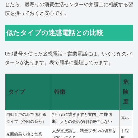
じたら、最寄りの消費生活センターや弁護士に相談する習
慣を持っておくと安心です。
似たタイプの迷惑電話との比較
050番号を使った迷惑電話・営業電話には、いくつかのパ
ターンがあります。表で簡単に整理してみます。
危
タイプ
特徴
険
度
自動音声のみで切れる
担当者に繋ぎますと案内して即切
高い
タイプ（今回の番号）
断。人との会話がほぼ発生しない
人が直接話し、料金プランの切替を
中程
光回線乗り換え営業
提案してくる
度