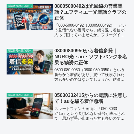
号は関西電力を名乗る太陽光発電・電力
08005000492は光回線の営業電
電話番号の正体調べ
プラン...
話？エフティエー光電話クラブの
正体
「080-5000-0492（08005000492）」とい
う見慴れない番号から、繰り返し着信が
入って困っていませんか。フリーダイヤ
ルの0800番号でありながら、出てみると
光回線関連の営業だった、代表者への取
り次ぎを求められた、といった声が...
08000800950から着信多発｜
電話番号の正体調べ
NURO光・au・ソフトバンクを名
乗る勧誘の正体
0800-080-0950（0800 080 0950）という
番号から着信があり、驚いて検索された
方も多いのではないでしょうか。結論か
らお伝えすると、この番号は光回線の乗
り換えを勧める営業電話であり、複数の
口コミサイトでも同様の情報が多数寄...
05030332415からの電話に注意し
電話番号の正体調べ
て！auを騙る着信急増
スマートフォンの画面に「050-3033-
2415」という見慣れない番号が表示され
て、思わず手が止まった方も多いのでは
ないでしょうか。この番号からの着信は
2026年8月2日から立て続けに報告されて
おり、口コミ掲示板でも話題になり始め