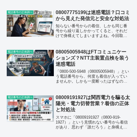
08007775199は迷惑電話？口コミ
電話番号の正体調べ
から見えた発信元と安全な対処法
知らない番号からの着信、しかも同じ番
号から繰り返しかかってくると、それだ
けで身構えてしまいますよね。今回取り
上げるのは「08007775199（0800-777-
5199）」という0800から始まるフリーダ
イヤル番号です。実際に着信を受けた...
08005005948はFTコミュニケー
電話番号の正体調べ
ションズ？NTT主装置点検を装う
迷惑電話
「0800-500-5948（08005005948）」とい
う電話番号から、何度も着信が入ってい
ませんか。しかも一度断ったはずなの
に、しばらくするとまた同じ番号、ある
いは似たような番号からかかってくる。
そんな経験をした人が今かなり増えてい
08009191927は関西電力を騙る太
電話番号の正体調べ
る...
陽光・電力切替営業？着信の正体
と対処法
スマホに「08009191927（0800-919-
1927）」という見慣れない番号から着信
があり、思わず「誰だろう」と身構えて
しまった方も多いのではないでしょう
か。結論から先にお伝えすると、この番