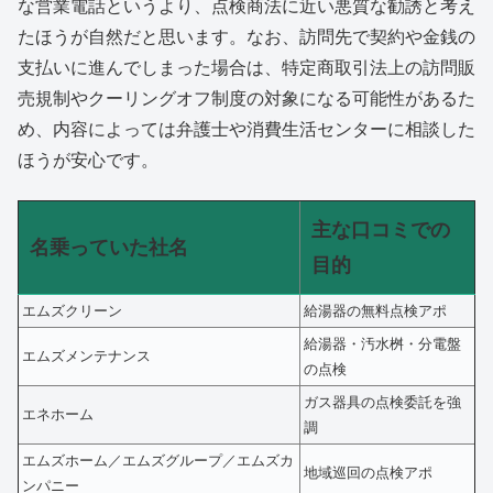
な営業電話というより、点検商法に近い悪質な勧誘と考え
たほうが自然だと思います。なお、訪問先で契約や金銭の
支払いに進んでしまった場合は、特定商取引法上の訪問販
売規制やクーリングオフ制度の対象になる可能性があるた
め、内容によっては弁護士や消費生活センターに相談した
ほうが安心です。
主な口コミでの
名乗っていた社名
目的
エムズクリーン
給湯器の無料点検アポ
給湯器・汚水桝・分電盤
エムズメンテナンス
の点検
ガス器具の点検委託を強
エネホーム
調
エムズホーム／エムズグループ／エムズカ
地域巡回の点検アポ
ンパニー