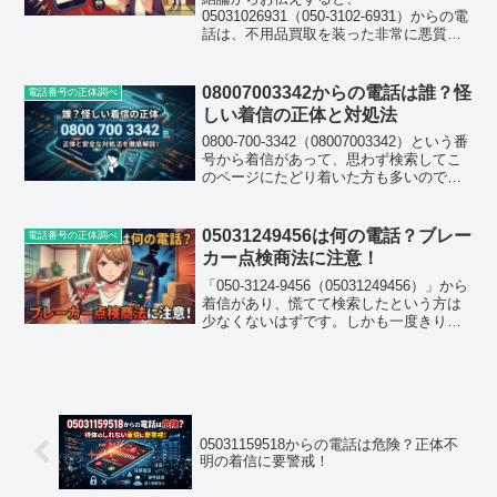
05031026931（050-3102-6931）からの電
話は、不用品買取を装った非常に悪質な
営業・迷惑電話です。出なくても一切問
題ありませんし、折り返し電話をかける
必要もありません。なぜこの番号からの
08007003342からの電話は誰？怪
電話番号の正体調べ
着信がこれほど...
しい着信の正体と対処法
0800-700-3342（08007003342）という番
号から着信があって、思わず検索してこ
のページにたどり着いた方も多いのでは
ないでしょうか。うちの周りでも同じ番
号の話を耳にしたので、実際に口コミサ
イトの情報をもとに調べてみました。
05031249456は何の電話？ブレー
電話番号の正体調べ
結...
カー点検商法に注意！
「050-3124-9456（05031249456）」から
着信があり、慌てて検索したという方は
少なくないはずです。しかも一度きりで
はなく、月に何度もかかってくるという
声も見かけます。留守電に切り替えた途
端に切れてしまったり、女性オペレー
タ...
05031159518からの電話は危険？正体不
明の着信に要警戒！