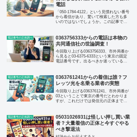
電話
「050-1784-4122」という見慣れない番号
から着信があり、驚いて検索した方も多
いのではないでしょうか。この記事で
は、050-1784-4122（05017844122）にま
つわる口コミや発信元の実態、なぜ何度
もかかってくるのかを徹底...
0363756333からの電話は本物の
電話番号の正体調べ
共同通信社の世論調査！
今回取り上げる0363756333、市外局番か
ら見ると03-6375-6333という東京の固定
電話番号です。出るべきか迷っているう
ちに切れてしまった、という人も多いの
ではないでしょうか。結論を先に言って
しまうと、この番号は共同通信社が実施
0363761241からの着信は誰？フ
電話番号の正体調べ
し...
レッツ光を名乗る業者の実態
今回取り上げる0363761241、市外局番が
03ということで東京の番号だとわかりま
すが、これだけでは発信元の正体までは
つかめません。実際にネット上の口コミ
を集めてみると、この番号からは光回線
の切り替えに関する営業電話がかかって
05031026931は怪しい押し買い業
電話番号の正体調べ
くるという報...
者？大量着信の正体と今すぐやる
べき撃退法
結論からお伝えすると、