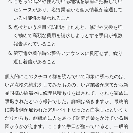
こちらの氏名や住んでいる地域を事前に把握してい
たケースがあり、名簿業者から個人情報が流通して
いる可能性が疑われること
点検という名目で訪問させたあと、修理や交換を強
く勧めて高額な費用を請求しようとする手口が複数
報告されていること
留守電や着信時の警告アナウンスに反応せず、繰り
返し着信があること
個人的にこのクチコミ群を読んでいて印象に残ったのは、
いざ点検の約束をしてみたものの、いざ業者が来てから新
品同様の給湯器に修理見積もりを出されて、それを家族に
撃退されたという報告でした。詳細は省きますが、最終的
に業者側が雇われたアルバイトだったと白状したというく
だりからも、組織的に人を雇って訪問営業をかけている構
図がうかがえます。ここまで手口が整っていると、一般的