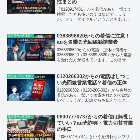
性まとめ
「0120917481」から着信があり、慌てて
検索した方も多いのではないでしょう
か。フリーダイヤルということもあり企
業からの連絡かと思いきや、実際に電話
に出た方の口コミを見てみると、どうも
様子がおかしいという声が目立ちます。
0363698620からの着信に注意！
電話番号の正体調べ
結論から言うと、...
auを名乗る光回線勧誘業者
0363698620からの電話、正体は何者か
0363698620（03-6369-8620）からの電話
を受けた方が増えています。この番号は
東京都の市外局番03で始まる固定電話番
号です。着信を受けて折り返そうとして
も繋がらない、あるいは着信履...
0120266302からの電話はしつこ
電話番号の正体調べ
い光回線営業電話？着信の正体
0120266302（0120-266-302）から突然の
着信があり、驚いて検索されたのではな
いでしょうか。結論からお伝えすると、
この番号はインターネット回線の乗り換
えを装った営業・詐欺まがいの電話であ
る可能性が非常に高い番号です。実際に
08007770737からの着信は無視し
電話番号の正体調べ
口...
ていい？au光詐称・電力切替営業
の手口
「08007770737」という見慣れないフリ