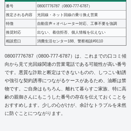
番号
08007776787（0800-777-6787）
推定される内容
光回線・ネット回線の乗り換え営業
特徴
自動音声＋オペレーター対応、工事不要を強調
推奨対応
出ない、着信拒否、個人情報を伝えない
相談窓口
消費生活センター188、警察相談#9110
08007776787（0800-777-6787）は、これまでの口コミ傾
向から見て光回線関連の営業電話である可能性が高い番号
です。悪質な詐欺と断定はできないものの、しつこい勧誘
や強引な契約誘導につながるケースがあるため、油断は禁
物です。ご自身はもちろん、離れて暮らすご家族、特に高
齢の親御さんにもこうした番号の存在を伝えておくことを
おすすめします。少しの心がけが、余計なトラブルを未然
に防ぐことにつながります。