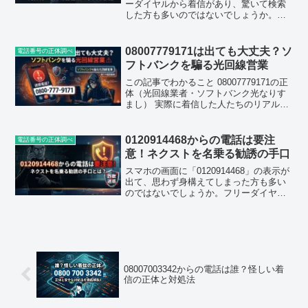
ーダイヤルから着信があり、驚いて検索
した方も多いのではないでしょうか。実
はここ数日、この番号に関する検索・ア
クセスが急激に増えており、口コミサイ
トでも報告が相次いでいます。結論から
08007779171は出ても大丈夫？ソ
電話番号の正体調べ
先にお伝えする...
フトバンクを騙る光回線営業
この記事でわかること 08007779171の正
体（光回線業者・ソフトバンク光なりす
まし） 実際に着信した人たちのリアルな
口コミの傾向 電話に出てしまったときに
何を言われるか 郵便番号を聞かれたとき
の意味と危険性 着信拒否・ブロックの具
0120914468からの電話は要注
電話番号の正体調べ
体的...
意！ネクストを名乗る勧誘の手口
スマホの画面に「0120914468」の表示が
出て、思わず身構えてしまった方も多い
のではないでしょうか。フリーダイヤル
ということもあり、公的機関か、それと
も何かの当選連絡かと一瞬期待してしま
いますが、実際にはまったく別の目的で
発信されている...
08007003342からの電話は誰？怪しい着
信の正体と対処法