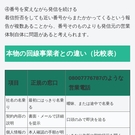
④番号を変えながら発信を続ける
着信拒否をしても近い番号からまたかかってくるという報
告が複数あることから、番号そのものよりも発信元の営業
体制自体に問題があると考えられます。
本物の回線事業者との違い（比較表）
08007776787のような
項目
正規の窓口
営業電話
社名の名乗
最初にはっきり名乗
曖昧、または途中で名乗る
り
る
契約内容の
書面・メールで詳細
口頭のみで即決を迫る
説明
を提示
個人情報の
本人確認の手順が明