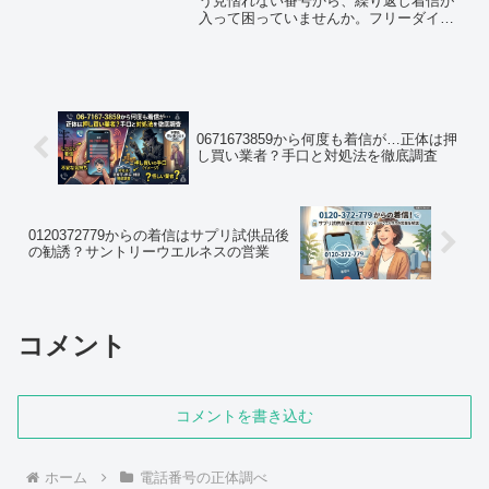
う見慴れない番号から、繰り返し着信が
入って困っていませんか。フリーダイヤ
ルの0800番号でありながら、出てみると
光回線関連の営業だった、代表者への取
り次ぎを求められた、といった声が...
0671673859から何度も着信が…正体は押
し買い業者？手口と対処法を徹底調査
0120372779からの着信はサプリ試供品後
の勧誘？サントリーウエルネスの営業
コメント
コメントを書き込む
ホーム
電話番号の正体調べ