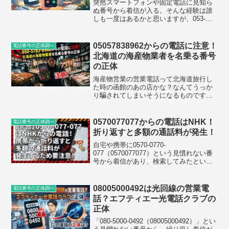
突然スマートフォンや固定電話に見知ら
ぬ番号から着信が入る。そんな経験は誰
しも一度はあるかと思いますが、053-
477-0507（0534770507）からの電話が気
になってここにたどり着いた方は、ぜひ
最後まで読んでみてください。この記事
05057838962からの電話に注意！
電話番号の正体調べ
では...
北海道の海産物業者を名乗る番号
の正体
海産物営業の営業電話って北海道旅行し
た時の函館のあの店かな？なんてうっか
り騙されてしまいそうになるものです。
本当気をつけてくださいね。この今回話
題にするのは050-5783-
8962（05057838962）という番号です。
0570077077からの電話はNHK！
電話番号の正体調べ
この番号、実際に...
折り返すと多額の通話料が発生！
自宅や携帯に0570-0770-
077（0570077077）という見慣れない番
号から着信があり、検索してみたという
方が多いようです。結論を先にお伝えす
ると、この番号はNHKの受信料に関する
問い合わせ窓口として登録されている実
08005000492は光回線の営業電
電話番号の正体調べ
在の番号です。...
話？エフティエー光電話クラブの
正体
「080-5000-0492（08005000492）」とい