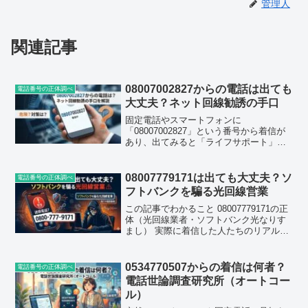
管理人
関連記事
08007002827からの電話は出ても
電話番号の正体調べ
大丈夫？ネット回線勧誘の手口
固定電話やスマートフォンに
「08007002827」という番号から着信が
あり、出てみると「ライフサポート」と
名乗る人物が「ネットの開通でお世話に
なりました」と切り出してきた――そん
な経験をされた方が増えています。結論
08007779171は出ても大丈夫？ソ
電話番号の正体調べ
からお伝えすると、この番...
フトバンクを騙る光回線営業
この記事でわかること 08007779171の正
体（光回線業者・ソフトバンク光なりす
まし） 実際に着信した人たちのリアルな
口コミの傾向 電話に出てしまったときに
何を言われるか 郵便番号を聞かれたとき
の意味と危険性 着信拒否・ブロックの具
0534770507からの着信は何者？
電話番号の正体調べ
体的...
電話世論調査研究所（オートコー
ル）