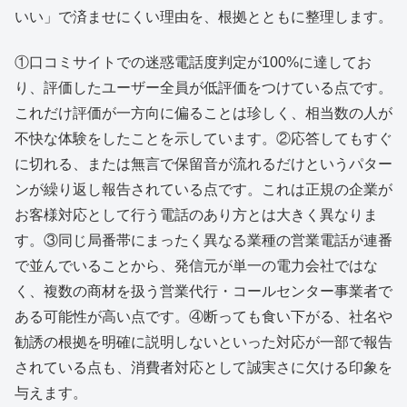
いい」で済ませにくい理由を、根拠とともに整理します。
①口コミサイトでの迷惑電話度判定が100%に達してお
り、評価したユーザー全員が低評価をつけている点です。
これだけ評価が一方向に偏ることは珍しく、相当数の人が
不快な体験をしたことを示しています。②応答してもすぐ
に切れる、または無言で保留音が流れるだけというパター
ンが繰り返し報告されている点です。これは正規の企業が
お客様対応として行う電話のあり方とは大きく異なりま
す。③同じ局番帯にまったく異なる業種の営業電話が連番
で並んでいることから、発信元が単一の電力会社ではな
く、複数の商材を扱う営業代行・コールセンター事業者で
ある可能性が高い点です。④断っても食い下がる、社名や
勧誘の根拠を明確に説明しないといった対応が一部で報告
されている点も、消費者対応として誠実さに欠ける印象を
与えます。