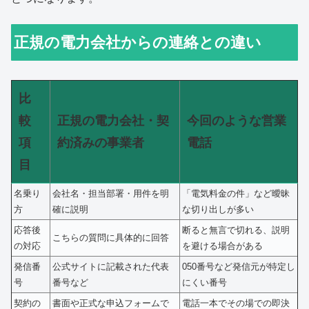
正規の電力会社からの連絡との違い
比
較
正規の電力会社・契
今回のような営業
項
約済みの事業者
電話
目
名乗り
会社名・担当部署・用件を明
「電気料金の件」など曖昧
方
確に説明
な切り出しが多い
応答後
断ると無言で切れる、説明
こちらの質問に具体的に回答
の対応
を避ける場合がある
発信番
公式サイトに記載された代表
050番号など発信元が特定し
号
番号など
にくい番号
契約の
書面や正式な申込フォームで
電話一本でその場での即決