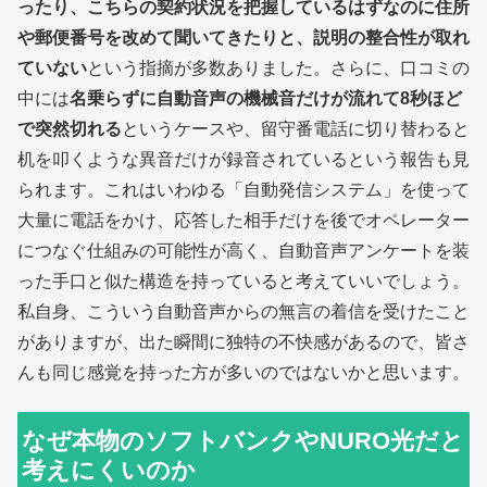
ったり、こちらの契約状況を把握しているはずなのに住所
や郵便番号を改めて聞いてきたりと、説明の整合性が取れ
ていない
という指摘が多数ありました。さらに、口コミの
中には
名乗らずに自動音声の機械音だけが流れて8秒ほど
で突然切れる
というケースや、留守番電話に切り替わると
机を叩くような異音だけが録音されているという報告も見
られます。これはいわゆる「自動発信システム」を使って
大量に電話をかけ、応答した相手だけを後でオペレーター
につなぐ仕組みの可能性が高く、自動音声アンケートを装
った手口と似た構造を持っていると考えていいでしょう。
私自身、こういう自動音声からの無言の着信を受けたこと
がありますが、出た瞬間に独特の不快感があるので、皆さ
んも同じ感覚を持った方が多いのではないかと思います。
なぜ本物のソフトバンクやNURO光だと
考えにくいのか