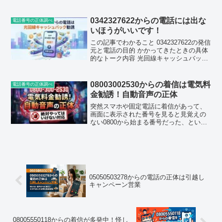
た方も多いのではないでしょうか。この
記事では08005007046（0800-500-7046）
という番号について、実...
0342327622からの電話には出な
電話番号の正体調べ
いほうがいいです！
この記事でわかること 0342327622の発信
元と電話の目的 かかってきたときの具体
的なトーク内容 光回線キャッシュバック
勧誘の危険な手口 着信拒否・対処法の手
順 似たような迷惑電話を事前にブロック
する方法03-4232-7622とはどこ...
08003002530からの着信は電気料
電話番号の正体調べ
金勧誘！自動音声の正体
突然スマホや固定電話に着信があって、
画面に表示された番号を見ると見覚えの
ない0800から始まる番号だった、という
経験をした方は少なくないと思います。
今回取り上げる 08003002530（0800-300-
2530）も、そういった着信で検索...
05050503278からの電話の正体は引越し
キャンペーン営業
08005550118からの着信が多発中！怪し