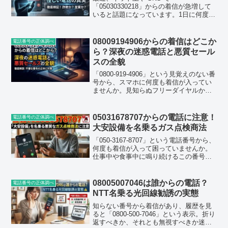
「05030330218」からの着信が急増して
いると話題になっています。1日に何度も
かかってきたり、出たらすぐに切られた
りと、気味の悪い思いをしている方も少
なくありません。この記事では、この謎
08009194906からの着信はどこか
電話番号の正体調べ
の番号の正体や電話の...
ら？深夜の迷惑電話と悪質セール
スの全貌
「0800-919-4906」という見覚えのない番
号から、スマホに何度も着信が入ってい
ませんか。見知らぬフリーダイヤルから
の電話は、出るべきか無視すべきか迷う
ものです。特に夜遅い時間や仕事中に何
度も画面に表示されると、不安な気持ち
05031678707からの電話に注意！
電話番号の正体調べ
になります...
大安設備を名乗るガス点検商法
「050-3167-8707」という電話番号から、
何度も着信が入って困っていませんか。
仕事中や食事中に鳴り続けるこの番号、
実は「大安設備」を名乗るガス機器点検
の営業電話で、口コミサイトには数十件
もの体験談が寄せられている、かなり有
08005007046は誰からの電話？
電話番号の正体調べ
名な電話番...
NTT名乗る光回線勧誘の実態
知らない番号から着信があり、履歴を見
ると「0800-500-7046」という表示。折り
返すべきか、それとも無視すべきか迷っ