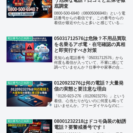
う危険な電話？口コミと正体を徹
底調査
0800-500-6940（08005006940）という電
話番号からの着信です。この番号からの
着信が最近やたらと多いと感じている人
は少なくありません。結論から言うと、
この番号は電力プランの切り替え営業を
装いながら、実態がはっきりしない業
05031712576は危険？不用品買取
電話番号の正体調べ
者...
を名乗るアポ電・在宅確認の真相
と即実行すべき対策
見知らぬ電話番号「05031712576」から
何度も着信が入っていて、不審に感じて
調べていませんか？仕事中や家事の合
間、あるいはリラックスしている時間帯
に何度も固定電話やスマホが鳴ると、不
安になりますよね。「どこからの電話だ
0120923276は何の電話？大量発
電話番号の正体調べ
ろう」「重要な連...
信の実態と要注意な理由
「0120-923-276（0120923276）」という
着信、心当たりがないのに何度も鳴って
はいませんか。フリーダイヤルなのに知
らない番号、さすがに不安になりますよ
ね。今回はこの0120923276という番号に
ついて、ネット上の口コミや報...
08001232218はドコモ偽装の勧誘
電話番号の正体調べ
電話？要警戒番号です！