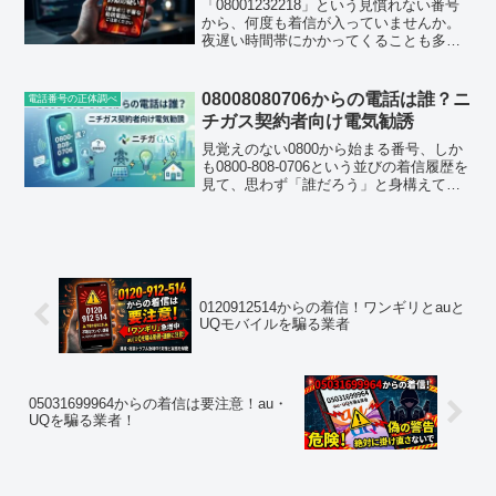
「08001232218」という見慣れない番号
から、何度も着信が入っていませんか。
夜遅い時間帯にかかってくることも多
く、出てみると「ドコモです」と名乗ら
れたのに、なんだか話がかみ合わな
い……そんな経験をした方が増えていま
08008080706からの電話は誰？ニ
電話番号の正体調べ
す。2026年7月に...
チガス契約者向け電気勧誘
見覚えのない0800から始まる番号、しか
も0800-808-0706という並びの着信履歴を
見て、思わず「誰だろう」と身構えてし
まった方も多いのではないでしょうか。
実際にこの番号はここ数週間でアクセス
数・検索数がともに急増しており、すで
に複数...
0120912514からの着信！ワンギリとauと
UQモバイルを騙る業者
05031699964からの着信は要注意！au・
UQを騙る業者！