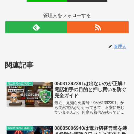
管理人をフォローする
管理人
関連記事
05031392391は出ないのが正解！
電話番号の正体調べ
電話相手の目的と押し買いを防ぐ
完全ガイド
最近、見知らぬ番号「05031392391」か
ら突然電話がかかってきて、不安に感じ
ていませんか。何度も着信が残っていた
り、出た瞬間に切られたりすると、一体
どこからの電話なのか気になって検索さ
れた方も多いはずです。結論からお伝え
08005006940は電力切替営業を装
電話番号の正体調べ
すると、この0...