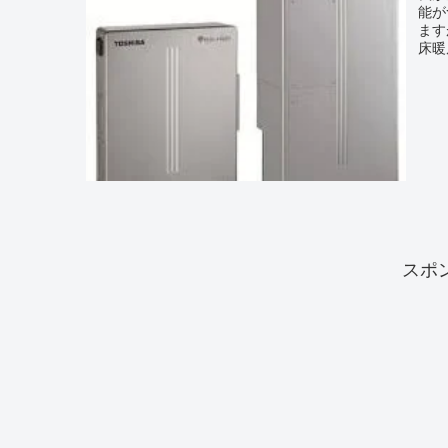
能が
ます
床暖
スポ