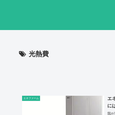
光熱費
エ
エネファーム
に
我が