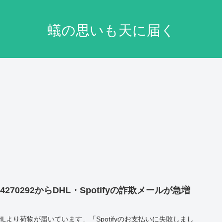
蟻の思いも天に届く
64270292からDHL・Spotifyの詐欺メールが急増
！
HLより荷物が届いています」「Spotifyのお支払いに失敗しまし