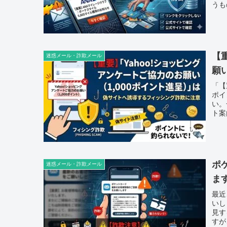
うも
【
迷惑メール・詐欺メール
願
「【
ポイ
い。
ト案
ポ
迷惑メール・詐欺メール
ま
最近
いし
見す
すが