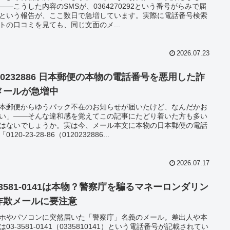
——こうした内容のSMSが、0364270292という番号がらみで届
という報告が、ここ数日で急増しています。実際に電話番号検索
トの口コミを見ても、同じ文面のメ...
2026.07.23
20232886 日本郵便の本物の電話番号を悪用した詐
メールが急増中
本郵便からゆうパック不在のお知らせが届いたけど、なんだかお
い」——そんな違和感を覚えてこの記事にたどり着いた方も多い
はないでしょうか。実は今、メール本文に本物の日本郵便の電話
0120-23-28-86（0120232886...
2026.07.17
-3581-0141は本物？警察庁を騙るマネーロンダリン
詐欺メールに要注意
ホやパソコンに突然届いた「警察庁」名義のメール。差出人や本
は03-3581-0141（0335810141）という電話番号が記載されてい