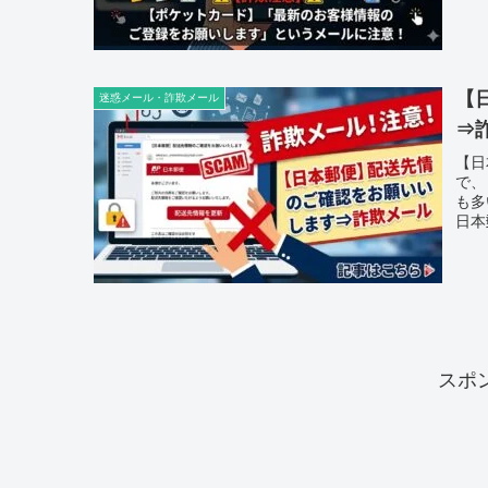
【
迷惑メール・詐欺メール
⇒
【日
で、
も多
日本
スポ