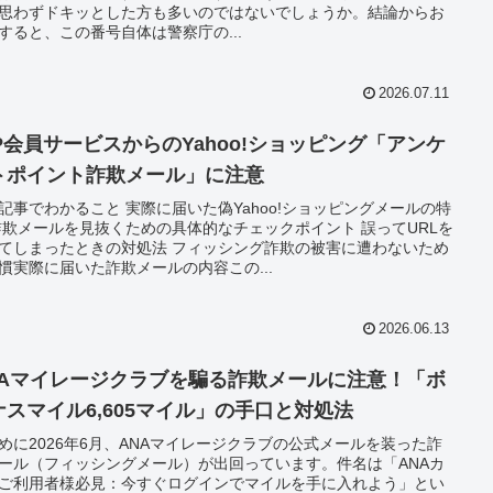
思わずドキッとした方も多いのではないでしょうか。結論からお
すると、この番号自体は警察庁の...
2026.07.11
YP会員サービスからのYahoo!ショッピング「アンケ
トポイント詐欺メール」に注意
記事でわかること 実際に届いた偽Yahoo!ショッピングメールの特
詐欺メールを見抜くための具体的なチェックポイント 誤ってURLを
てしまったときの対処法 フィッシング詐欺の被害に遭わないため
慣実際に届いた詐欺メールの内容この...
2026.06.13
NAマイレージクラブを騙る詐欺メールに注意！「ボ
ナスマイル6,605マイル」の手口と対処法
めに2026年6月、ANAマイレージクラブの公式メールを装った詐
ール（フィッシングメール）が出回っています。件名は「ANAカ
ご利用者様必見：今すぐログインでマイルを手に入れよう」とい