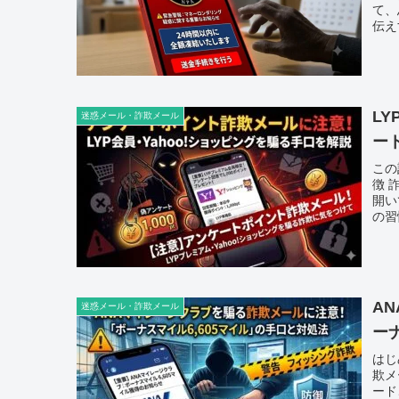
て、
伝え
L
迷惑メール・詐欺メール
ー
この
徴 
開い
の習
A
迷惑メール・詐欺メール
ー
はじ
欺メ
ード