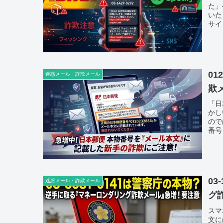
た」
いた
サイ
01
迷惑メール・詐欺メール
欺
「日
かし
ので
番号「
03
迷惑メール・詐欺メール
グ
スマ
文に