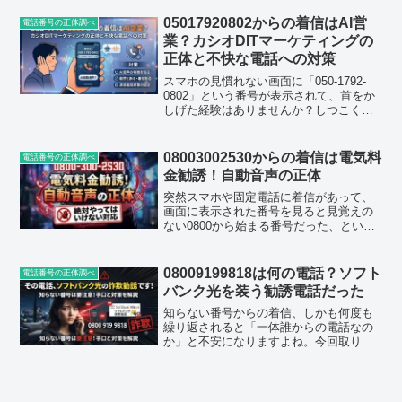
からの電話なのか、出るべきか無視すべ
きか迷ってしまいますよね。この記事で
05017920802からの着信はAI営
電話番号の正体調べ
は、050...
業？カシオDITマーケティングの
正体と不快な電話への対策
スマホの見慣れない画面に「050-1792-
0802」という番号が表示されて、首をか
しげた経験はありませんか？しつこく何
度もかかってくると、一体どこからだろ
うと不安になりますよね。「大事な連絡
かも」と思ってうっかり出てみたら、な
08003002530からの着信は電気料
電話番号の正体調べ
んだか相手の...
金勧誘！自動音声の正体
突然スマホや固定電話に着信があって、
画面に表示された番号を見ると見覚えの
ない0800から始まる番号だった、という
経験をした方は少なくないと思います。
今回取り上げる 08003002530（0800-300-
2530）も、そういった着信で検索...
08009199818は何の電話？ソフト
電話番号の正体調べ
バンク光を装う勧誘電話だった
知らない番号からの着信、しかも何度も
繰り返されると「一体誰からの電話なの
か」と不安になりますよね。今回取り上
げるのは0800 919 9818（0800-919-
9818）という番号です。結論から言う
と、この番号は光回線の乗り換えを勧誘
する...