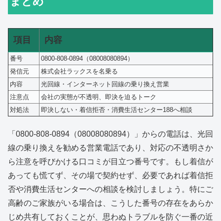
まとめ
項目
内容
番号
0800-808-0894（08008080894）
発信元
株式会社ラックスを名乗る
内容
光回線・インターネット回線の乗り換え営業
注意点
会社の実態が不透明、即決を迫るトーク
対処法
即決しない・着信拒否・消費生活センター188へ相談
「0800-808-0894（08008080894）」からの電話は、光回
線の乗り換えを勧める営業電話であり、対応の不透明さか
ら注意を呼びかける口コミが目立つ番号です。もし着信が
あっても慌てず、その場で契約せず、必要であれば着信拒
否や消費生活センターへの相談を検討しましょう。特にご
高齢のご家族がいる場合は、こうした番号の存在をあらか
じめ共有しておくことが、思わぬトラブルを防ぐ一番の近