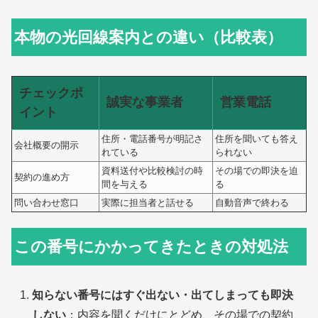
本物の光回線案内との違い（比較表）
チェックポ
誠実な事業者
営業電話
イント
住所・電話番号が明記さ
住所を聞いても答え
会社概要の開示
れている
られない
資料送付や比較検討の時
その場での即決を迫
契約の進め方
間を与える
る
問い合わせ窓口
実際に担当者と話せる
自動音声で終わる
この番号にかかってきたときの対処法
知らない番号にはすぐ出ない・出てしまっても即決
しない
：内容を聞くだけにとどめ、その場での契約