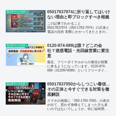
05017837974に折り返してはいけ
電話番号の正体調べ
ない理由と即ブロックすべき根拠
この記事でわかること
05017837974（050-1783-7974）の正体と
電話の目的 実際にかかってきたときのト
ーク内容 着信拒否・対処法 インターネッ
ト回線の悪質勧誘から身を守る方法
05017837974から電話がきた！まず結論
0120-974-089は誰？どこの会
電話番号の正体調べ
か...
社？迷惑電話・光回線営業に要注
意
最近、フリーダイヤルからの着信が頻繁
に来るようになっています。0120-974-
089（0120974089）というフリーダイヤ
ルから着信がありました。 ソフトバンク
公式かのような口調で「ソフトバンク契
約者様にこの度、変更がありましてお得
05017837050からしつこい着信…
電話番号の正体調べ
に...
その正体と今すぐできる対策を徹
底解説
スマホの画面に「050-1783-7050」の表示
が出て、思わず身構えてしまった方も多
いのではないでしょうか。特に短時間の
うちに何度も着信があると、いったい誰