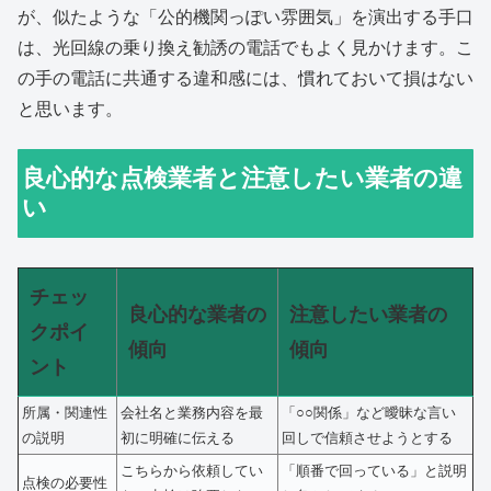
が、似たような「公的機関っぽい雰囲気」を演出する手口
は、光回線の乗り換え勧誘の電話でもよく見かけます。こ
の手の電話に共通する違和感には、慣れておいて損はない
と思います。
良心的な点検業者と注意したい業者の違
い
チェッ
良心的な業者の
注意したい業者の
クポイ
傾向
傾向
ント
所属・関連性
会社名と業務内容を最
「○○関係」など曖昧な言い
の説明
初に明確に伝える
回しで信頼させようとする
こちらから依頼してい
「順番で回っている」と説明
点検の必要性