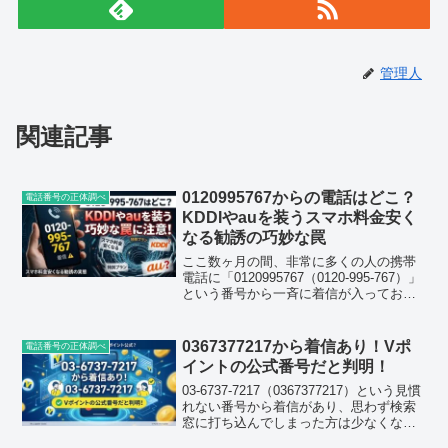
管理人
関連記事
0120995767からの電話はどこ？
電話番号の正体調べ
KDDIやauを装うスマホ料金安く
なる勧誘の巧妙な罠
ここ数ヶ月の間、非常に多くの人の携帯
電話に「0120995767（0120-995-767）」
という番号から一斉に着信が入ってお
り、ネット上でも検索数が急激に跳ね上
がっています。「大事な通知かも」と思
って丁寧に出てみたら、一方的に怪しい
0367377217から着信あり！Vポ
電話番号の正体調べ
キャ...
イントの公式番号だと判明！
03-6737-7217（0367377217）という見慣
れない番号から着信があり、思わず検索
窓に打ち込んでしまった方は少なくない
はずです。結論から先にお伝えすると、