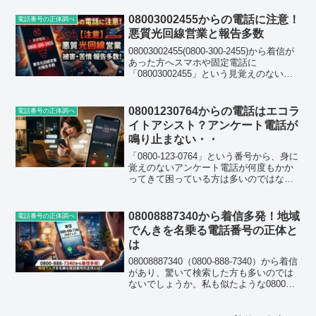
この番号は詐欺電話ではなく、Vポイント
を運営する企業グループが案内してい
08003002455からの電話に注意！
電話番号の正体調べ
る...
悪質光回線営業と報告多数
08003002455(0800-300-2455)から着信が
あった方へスマホや固定電話に
「08003002455」という見覚えのない番
号から着信があり、驚いて検索された方
も多いのではないでしょうか。0800で始
まる番号はフリーダイヤルの一...
08001230764からの電話はエコラ
電話番号の正体調べ
イトアシスト？アンケート電話が
鳴り止まない・・
「0800-123-0764」という番号から、身に
覚えのないアンケート電話が何度もかか
ってきて困っている方は多いのではない
でしょうか。今回は実際の着信報告をも
とに、この番号の正体と電話の内容、そ
して安全な対処法までまとめました。結
08008887340から着信多発！地域
電話番号の正体調べ
論から言う...
でんきを名乗る電話番号の正体と
は
08008887340（0800-888-7340）から着信
があり、驚いて検索した方も多いのでは
ないでしょうか。私も似たような0800番
号から立て続けに着信があり、正体が気
になって調べてみたことがあります。結