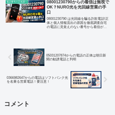
論から言うと、080088873...
08001230790からの着信は無視で
電話番号の正体調べ
OK？NURO光を光回線営業の手
口
08001230790 は光回線を騙る詐欺電話!正
体と個人情報流出の原因を徹底調査自宅
の電話に見覚えのない番号から着信があ
り、履歴を見ると 08001230790(0800-
123-0790) の文字が並んでいた。そんな経
験をした方が今この...
05031207874からの電話の正体は朝日新
聞の勧誘電話と判明
0366982647からの電話はソフトバンク光
を名乗る営業電話！要注意！
コメント