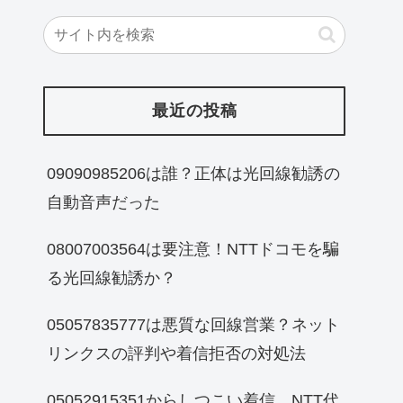
最近の投稿
09090985206は誰？正体は光回線勧誘の
自動音声だった
08007003564は要注意！NTTドコモを騙
る光回線勧誘か？
05057835777は悪質な回線営業？ネット
リンクスの評判や着信拒否の対処法
05052915351からしつこい着信…NTT代