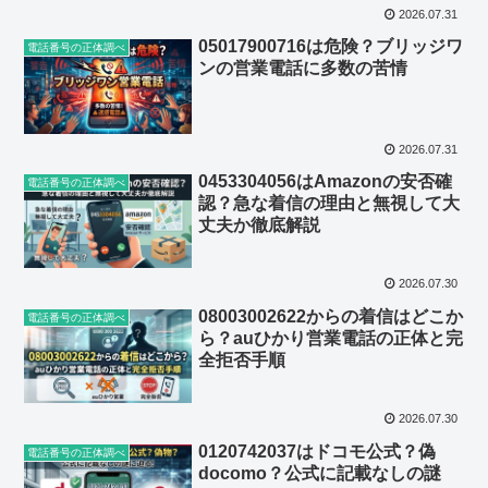
2026.07.31
05017900716は危険？ブリッジワ
電話番号の正体調べ
ンの営業電話に多数の苦情
2026.07.31
0453304056はAmazonの安否確
電話番号の正体調べ
認？急な着信の理由と無視して大
丈夫か徹底解説
2026.07.30
08003002622からの着信はどこか
電話番号の正体調べ
ら？auひかり営業電話の正体と完
全拒否手順
2026.07.30
0120742037はドコモ公式？偽
電話番号の正体調べ
docomo？公式に記載なしの謎