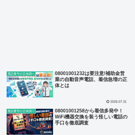
08001001232は要注意!補助金営
電話番号の正体調べ
業の自動音声電話、着信急増の正
体とは
2026.07.31
08001001258から着信多発中！
電話番号の正体調べ
WiFi機器交換を装う怪しい電話の
手口を徹底調査