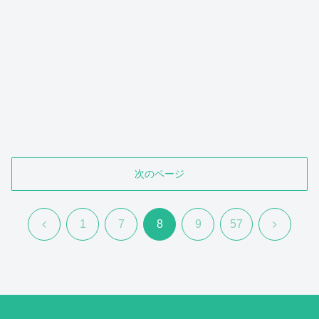
次のページ
前
次
1
7
8
9
57
へ
へ