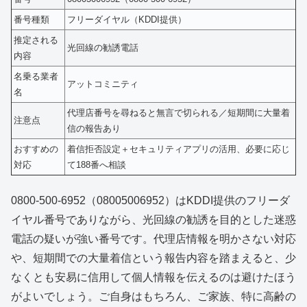
番号種類
フリーダイヤル（KDDI提供）
推定される
光回線の勧誘電話
内容
名乗る業者
アットコミニティ
名
代理店番号を尋ねると無言で切られる／短期間に大量着
注意点
信の報告あり
おすすめの
着信拒否設定＋セキュリティアプリの活用、必要に応じ
対応
て188番へ相談
0800-500-6952（08005006952）はKDDI提供のフリーダ
イヤル番号でありながら、光回線の勧誘を目的とした迷惑
電話の疑いが強い番号です。代理店情報を明かさない対応
や、短期間での大量着信という報告内容を踏まえると、少
なくとも安易に信用して個人情報を伝えるのは避けたほう
がよいでしょう。ご自身はもちろん、ご家族、特に高齢の