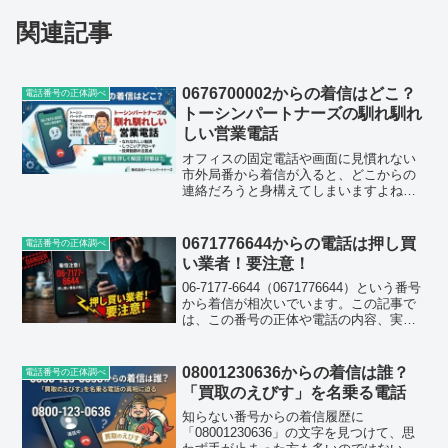
関連記事
0676700002からの着信はどこ？
電話番号の正体調べ
トーシンパートナーズの馴れ馴れ
しい営業電話
オフィスの固定電話や画面に見慣れない
市外局番から着信が入ると、どこからの
連絡だろうと身構えてしまいますよね。
「0676700002（06-7670-0002）」という
大阪の番号から執拗に電話がかかってき
て、一体何の用事だろうと戸惑いながら
0671776644からの電話は押し買
電話番号の正体調べ
検...
い業者！要注意！
06-7177-6644（0671776644）という番号
から着信が相次いでいます。この記事で
は、この番号の正体や電話の内容、実際
にどう対応すればいいのかを、口コミ情
報をもとにまとめました。結論から言う
と、「たけのこ」と名乗る買取業者から
08001230636からの着信は誰？
電話番号の正体調べ
の...
「買取のえびす」を名乗る電話
知らない番号からの着信履歴に
「08001230636」の文字を見つけて、思