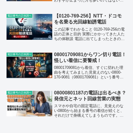
わず手が止まった方も多いのではないで
しょうか。この番号、少し前まではフレ
ッツ光の勧誘電話として報告されていま
したが、ここ最近の投稿を追っていくと
【0120-769-256】NTT・ドコモ
電話番号の正体調べ
様子が変わってきていま...
を名乗る光回線勧誘電話
この記事でわかること 0120-769-256の電
話の正体と目的 実際にかかってきた人た
ちの体験談 電話に出てしまったときの正
しい対応 着信拒否・迷惑電話対策の具体
的な方法 光回線切り替え勧誘でよくある
トラブル事例スマートフォンや固定電話
08001709081からワン切り電話！
電話番号の正体調べ
に...
怪しい着信に要警戒！
08001709081から着信、すぐに切れた理
由を考えてみました見覚えのない0800-
170-9081（08001709081）という番号か
ら電話が鳴り、出ようとした瞬間にプツ
ッと切れてしまった。そんな経験をされ
た方が今、増えています。私自...
08000801187の電話は出るべき？
電話番号の正体調べ
発信元とネット回線営業の実態
スマホや自宅の固定電話に、見覚えのな
い0800から始まる番号の着信が続くと、
それだけで身構えてしまうものです。特
に今回取り上げる0800-080-
1187（08000801187）は、短期間に何度
も同じ相手からかかってきたという声が