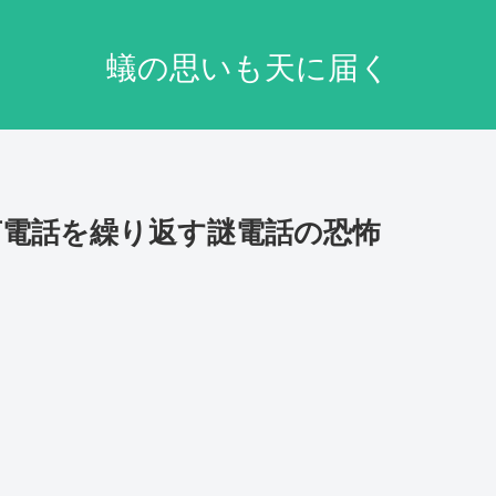
蟻の思いも天に届く
！無言電話を繰り返す謎電話の恐怖